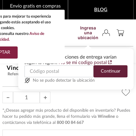
Envío gratis en compras
BLOG
mínimas de $1,999
s para mejorar tu experiencia
egando estás aceptando el uso
Ingresa
 cookies.
una
consulta nuestro
Aviso de
ubicación
cidad.
¿Qué estas buscando?
PTAR
Las ofertas y las opciones de entrega varían
según la región.
No se mi codigo postal
TÉRMINOS MÁS
Vino Tinto Malabrigo 750 ml
$
1100
.
00
Continuar
BUSCADOS
Referencia
:
VET32321
1
.
tequila
No se pudo detectar la ubicación
2
.
whisky
－
＋
3
.
tequilas
*¿Deseas agregar más producto del disponible en inventario? Puedes
4
.
ron
hacer tu pedido más grande, llena el formulario vía
Wineline
o
contáctanos vía telefónica al
800 00 84 667
5
.
mezcal
6
.
cerveza