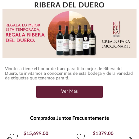
Unidad de Medida
:
MILILITRO
RIBERA DEL DUERO
Grados de Alcohol
:
15.0%
Peso
:
0.75
Uva
TEMPRANILLO
Vinoteca tiene el honor de traer para ti lo mejor de Ribera del
Duero, te invitamos a conocer más de esta bodega y de la variedad
de etiquetas que tenemos para ti.
Ver Más
Comprados Juntos Frecuentemente