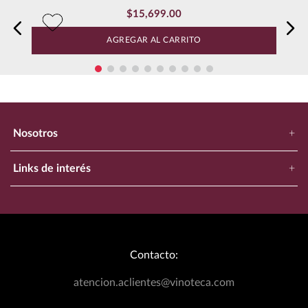
OTROS CLIENTES TAMBIEN
$
15
,
699
.
00
Vino Tinto Vega Sicilia Unico 2016 750 ml
AGREGAR AL CARRITO
Nosotros
+
Nuestra Empresa
Links de interés
+
Ubica Tu Tienda Más Cercana