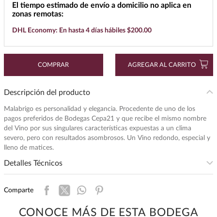
El tiempo estimado de envío a domicilio no aplica en
7
.
buchanans
zonas remotas:
8
.
don julio
DHL Economy: En hasta 4 días hábiles $200.00
9
.
maestro dobel
10
.
black label
COMPRAR
AGREGAR AL CARRITO
Descripción del producto
Malabrigo es personalidad y elegancia. Procedente de uno de los
pagos preferidos de Bodegas Cepa21 y que recibe el mismo nombre
del Vino por sus singulares características expuestas a un clima
severo, pero con resultados asombrosos. Un Vino redondo, especial y
lleno de matices.
Detalles Técnicos
Subregion
:
RIBERA DEL DUERO
Comparte
Intensidad
:
ALTA
Presentación
:
750
CONOCE MÁS DE ESTA BODEGA