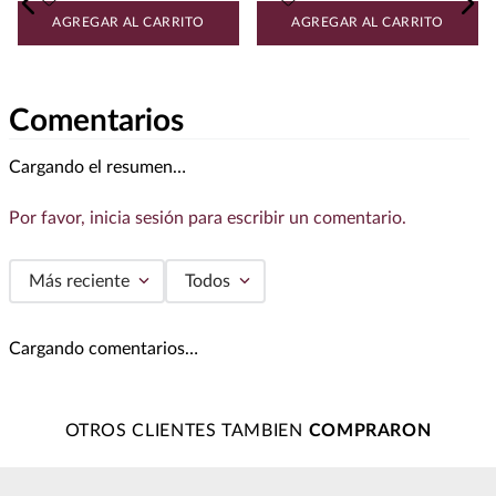
$
15
,
699
.
00
$
1379
.
00
Vino Tinto Vega Sicilia Unico
2016 750 ml
Vino Tinto Abadia Retuerta
Seleccion Especial 750 ml
AGREGAR AL CARRITO
AGREGAR AL CARRITO
Comentarios
Cargando el resumen…
Por favor, inicia sesión para escribir un comentario.
Más reciente
Todos
Cargando comentarios…