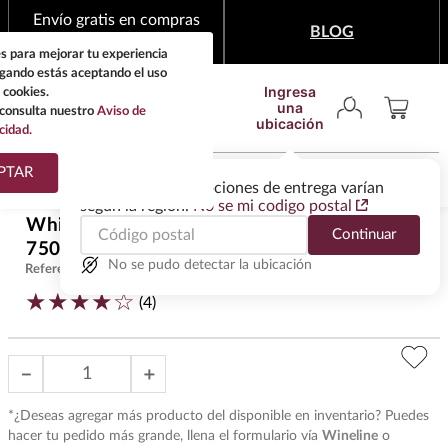
Envío gratis en compras
BLOG
mínimas de $1,999
s para mejorar tu experiencia
egando estás aceptando el uso
Ingresa
 cookies.
una
consulta nuestro
Aviso de
ubicación
cidad.
¿Qué estas buscando?
PTAR
Las ofertas y las opciones de entrega varían
según la región.
No se mi codigo postal
TÉRMINOS MÁS
Whisky Buchanans Deluxe 12 Años
Continuar
BUSCADOS
$
945
.
00
750 ml
1
.
tequila
No se pudo detectar la ubicación
Referencia
:
W42059
★
★
★
★
☆
2
.
whisky
(
4
)
3
.
tequilas
－
＋
4
.
ron
5
.
mezcal
*¿Deseas agregar más producto del disponible en inventario? Puedes
hacer tu pedido más grande, llena el formulario vía
Wineline
o
6
.
cerveza