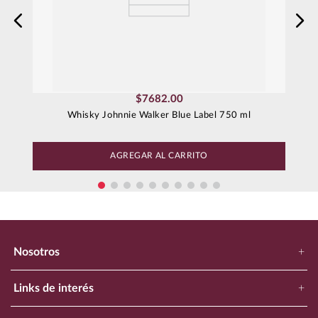
$
7682
.
00
Whisky Johnnie Walker Blue Label 750 ml
AGREGAR AL CARRITO
Nosotros
+
Nuestra Empresa
Links de interés
+
Ubica Tu Tienda Más Cercana