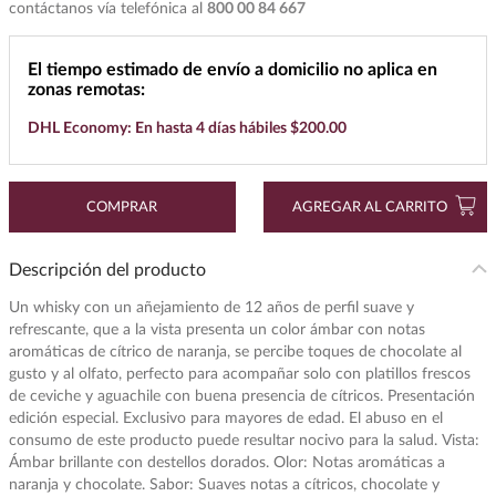
contáctanos vía telefónica al
800 00 84 667
7
.
buchanans
8
.
maestro dobel
El tiempo estimado de envío a domicilio no aplica en
zonas remotas:
9
.
don julio
DHL Economy: En hasta 4 días hábiles $200.00
10
.
black label
COMPRAR
AGREGAR AL CARRITO
Descripción del producto
Un whisky con un añejamiento de 12 años de perfil suave y
refrescante, que a la vista presenta un color ámbar con notas
aromáticas de cítrico de naranja, se percibe toques de chocolate al
gusto y al olfato, perfecto para acompañar solo con platillos frescos
de ceviche y aguachile con buena presencia de cítricos. Presentación
edición especial. Exclusivo para mayores de edad. El abuso en el
consumo de este producto puede resultar nocivo para la salud. Vista:
Ámbar brillante con destellos dorados. Olor: Notas aromáticas a
naranja y chocolate. Sabor: Suaves notas a cítricos, chocolate y