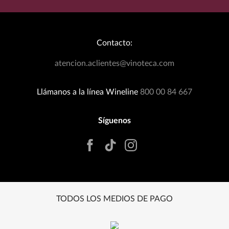
Catálogo
Aviso de Privacidad
Bodegas Exclusivas
Términos y Condiciones
Blog
Política de Devoluciones
Contacto:
Eventos Wineplanner
Política de Promociones
T&C Dinámica Fútbol
atencion.aclientes@vinoteca.com
Facturación clientes tienda física
Rastrea tu Pedido
Llámanos a la línea Wineline
800 00 84 667
Síguenos
TODOS LOS MEDIOS DE PAGO