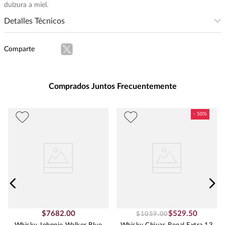
dulzura a miel.
Detalles Técnicos
Presentación
:
750
Comparte
Unidad de Medida
:
MILILITRO
Grados de Alcohol
:
40.0%
Peso
:
0.75
Comprados Juntos Frecuentemente
$
7682
.
00
$
529
.
50
$
1059
.
00