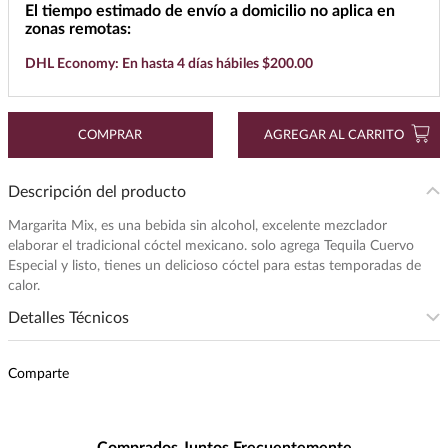
El tiempo estimado de envío a domicilio no aplica en
7
.
cerveza
zonas remotas:
8
.
buchanans
DHL Economy: En hasta 4 días hábiles $200.00
9
.
maestro dobel
10
.
black label
COMPRAR
AGREGAR AL CARRITO
Descripción del producto
Margarita Mix, es una bebida sin alcohol, excelente mezclador
elaborar el tradicional cóctel mexicano. solo agrega Tequila Cuervo
Especial y listo, tienes un delicioso cóctel para estas temporadas de
calor.
Detalles Técnicos
Presentación
:
1000
Comparte
Unidad de Medida
:
MILILITRO
Peso
:
1