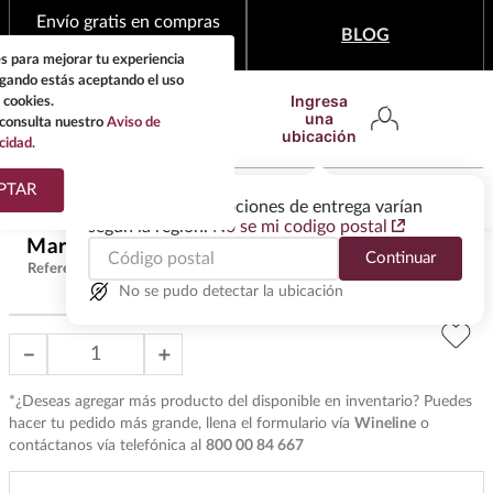
Envío gratis en compras
BLOG
mínimas de $1,999
s para mejorar tu experiencia
egando estás aceptando el uso
Ingresa
 cookies.
una
consulta nuestro
Aviso de
ubicación
cidad.
¿Qué estas buscando?
PTAR
Las ofertas y las opciones de entrega varían
según la región.
No se mi codigo postal
TÉRMINOS MÁS
Margarita Mix Cuervo Limon 1lt
$
95
.
00
Continuar
BUSCADOS
Referencia
:
M18006
1
.
tequila
No se pudo detectar la ubicación
2
.
whisky
－
＋
3
.
tequilas
*¿Deseas agregar más producto del disponible en inventario? Puedes
4
.
ron
hacer tu pedido más grande, llena el formulario vía
Wineline
o
contáctanos vía telefónica al
800 00 84 667
5
.
mezcal
6
.
don julio