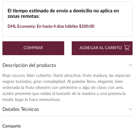
7
.
maestro dobel
El tiempo estimado de envío a domicilio no aplica en
zonas remotas:
8
.
buchanans
DHL Economy: En hasta 4 días hábiles $200.00
9
.
don julio
10
.
black label
COMPRAR
AGREGAR AL CARRITO
Descripción del producto
Rojo oscuro, bien cubierto. Nariz atractiva, fruta madura, las especias
negras tostadas, gran complejidad. Al paladar lleno, elegante, bien
ordenada la fruta silvestre con pimientos y algo de clavo con anís,
acidez presente que realza el tostado de la madera y una presencia
media larga lo hace memorioso.
Detalles Técnicos
Subregion
:
VALLE DE ACONCAGUA
Comparte
Intensidad
:
MEDIA