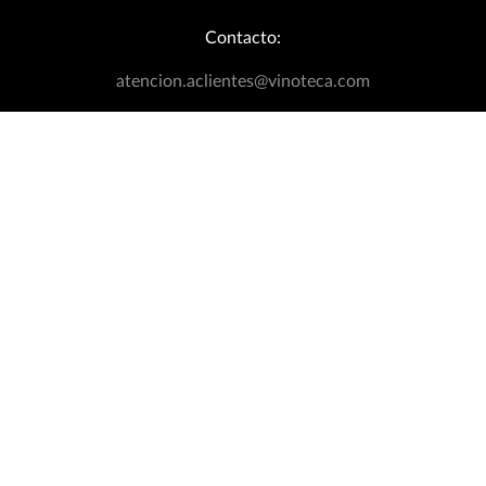
Nosotros
+
Nuestra Empresa
Links de interés
+
Ubica Tu Tienda Más Cercana
Catálogo
Aviso de Privacidad
Bodegas Exclusivas
Términos y Condiciones
Blog
Política de Devoluciones
Contacto:
Eventos Wineplanner
Política de Promociones
T&C Dinámica Fútbol
atencion.aclientes@vinoteca.com
Facturación clientes tienda física
Rastrea tu Pedido
Llámanos a la línea Wineline
800 00 84 667
Síguenos