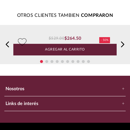
Más reciente
Todos
Cargando comentarios…
OTROS CLIENTES TAMBIEN
$
264
.
50
$
529
.
00
Vino Tinto Errazuriz Max Cab Sauvignon 750 ml
AGREGAR AL CARRITO