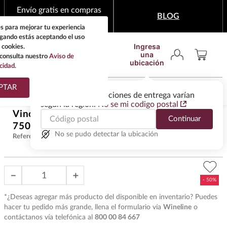
Envío gratis en compras
BLOG
mínimas de $1,999
s para mejorar tu experiencia
egando estás aceptando el uso
Ingresa
 cookies.
una
consulta nuestro
Aviso de
ubicación
cidad.
¿Qué estas buscando?
PTAR
Las ofertas y las opciones de entrega varían
según la región.
No se mi codigo postal
TÉRMINOS MÁS
Vino Tinto Errazuriz Max Shiraz
$
264
.
50
Continuar
BUSCADOS
750 ml
$
529
.
00
1
.
tequila
No se pudo detectar la ubicación
Referencia
:
VHT33161
2
.
whisky
3
.
tequilas
－
＋
4
.
ron
*¿Deseas agregar más producto del disponible en inventario? Puedes
5
.
mezcal
hacer tu pedido más grande, llena el formulario vía
Wineline
o
contáctanos vía telefónica al
800 00 84 667
6
.
cerveza