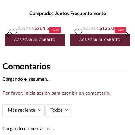
Presentación
:
750
Unidad de Medida
:
MILILITRO
Comprados Juntos Frecuentemente
Grados de Alcohol
:
14.0%
Best Value
:
Menos de $500.00
Peso
:
0.75
$
264
.
50
$
529
.
00
$
125
.
00
$
250
.
00
Uva
SYRAH
Vino Tinto Errazuriz Max Cab
Sauvignon 750 ml
Vino Tinto Casillero Del Diablo
Reserva Belight 750 ml
AGREGAR AL CARRITO
AGREGAR AL CARRITO
Comentarios
Cargando el resumen…
Por favor, inicia sesión para escribir un comentario.