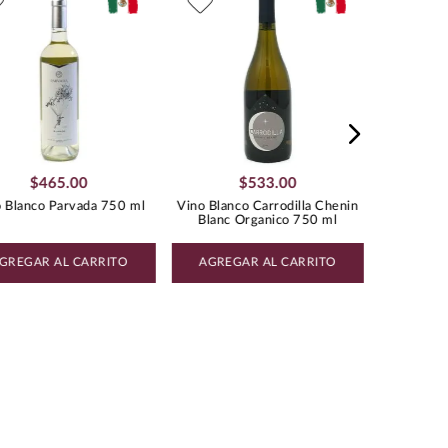
Vino
oriental, ensaladas tropicales
Char
y quesos de cabra, resaltando
su perfil fresco y afrutado.
Value
:
Menos de $500.00
:
0.75
BLEND DE BLANCAS
$
465
.
00
$
533
.
00
 Blanco Parvada 750 ml
Vino Blanco Carrodilla Chenin
Blanc Organico 750 ml
GREGAR AL CARRITO
AGREGAR AL CARRITO
AGREG