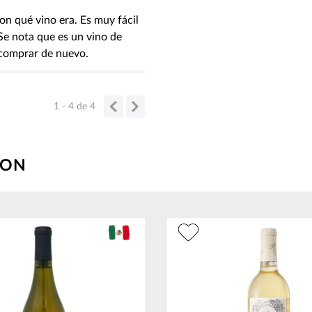
n qué vino era. Es muy fácil
 Se nota que es un vino de
a comprar de nuevo.
1 - 4
de
4