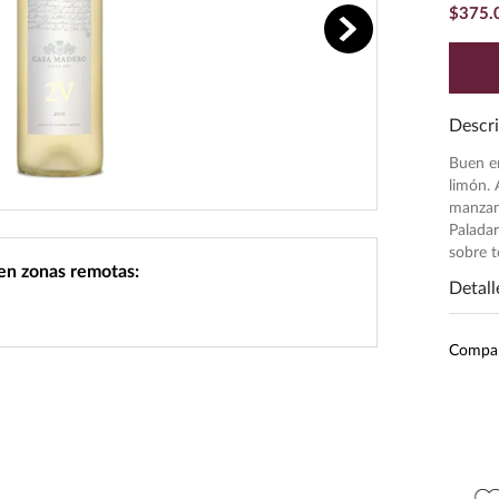
$
375
.
Descri
Buen e
limón. 
manzana
Paladar
sobre t
 en zonas remotas:
Detall
Subr
Compa
Inten
Pres
Unid
Grado
Mari
$
293
.
50
$
780
.
00
$
587
.
00