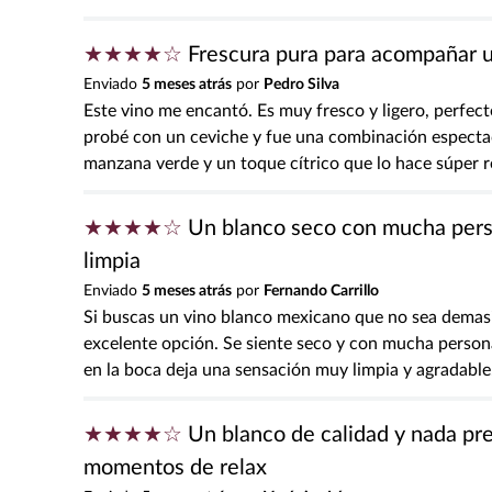
★
★
★
★
★
Tu nombre
★
★
★
★
☆
Frescura pura para acompañar 
Enviado
5 meses atrás
por
Pedro Silva
Este vino me encantó. Es muy fresco y ligero, perfecto
probé con un ceviche y fue una combinación espectac
Dirección de email
manzana verde y un toque cítrico que lo hace súper r
★
★
★
★
☆
Un blanco seco con mucha pers
Escribe un comentario
limpia
Enviado
5 meses atrás
por
Fernando Carrillo
Si buscas un vino blanco mexicano que no sea demasi
excelente opción. Se siente seco y con mucha persona
en la boca deja una sensación muy limpia y agradable
Enviar comentario
★
★
★
★
☆
Un blanco de calidad y nada pr
momentos de relax