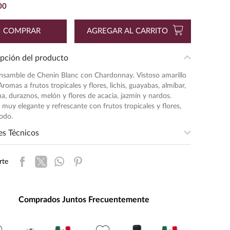
00
COMPRAR
AGREGAR AL CARRITO
pción del producto
nsamble de Chenin Blanc con Chardonnay. Vistoso amarillo
Aromas a frutos tropicales y flores, lichis, guayabas, almíbar,
, duraznos, melón y flores de acacia, jazmín y nardos.
 muy elegante y refrescante con frutos tropicales y flores,
odo.
es Técnicos
egion
:
PARRAS DE LA FUENTE
rte
sidad
:
LIGERA
entación
:
750
ad de Medida
:
MILILITRO
Comprados Juntos Frecuentemente
s de Alcohol
:
13.9%
daje
:
Armoniza perfectamente con
mariscos, pescados, cocina