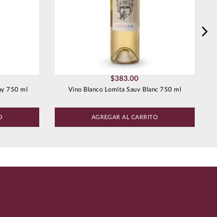
$
383
.
00
ay 750 ml
Vino Blanco Lomita Sauv Blanc 750 ml
O
AGREGAR AL CARRITO