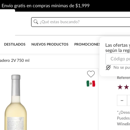
Envío gratis en compras mínimas de $1,999
¿Qué estas buscando?
DESTILADOS
NUEVOS PRODUCTOS
PROMOCIONES
OUTLET
AL
Las ofertas 
según la re
adero 2V 750 ml
No se pu
Vino
Referen
★
★
－
*¿Desea
Puedes 
Wineli