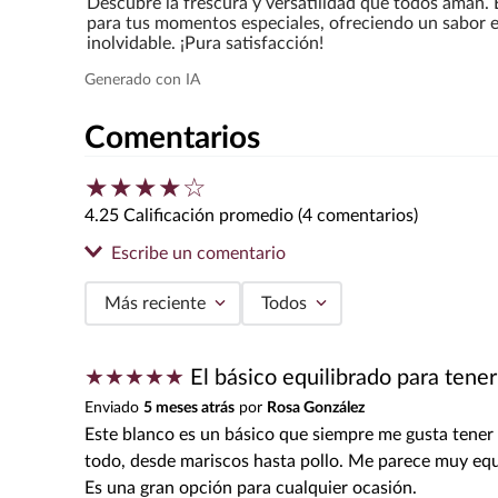
Descubre la frescura y versatilidad que todos aman. 
para tus momentos especiales, ofreciendo un sabor e
inolvidable. ¡Pura satisfacción!
Comentarios
★
★
★
★
☆
4.25 Calificación promedio
(4 comentarios)
Escribe un comentario
Más reciente
Todos
Agregar comentario
★
★
★
★
★
El básico equilibrado para tene
Título
Enviado
5 meses atrás
por
Rosa González
Este blanco es un básico que siempre me gusta tener 
todo, desde mariscos hasta pollo. Me parece muy equi
Califica el producto de 1 a 5 estrellas
Es una gran opción para cualquier ocasión.