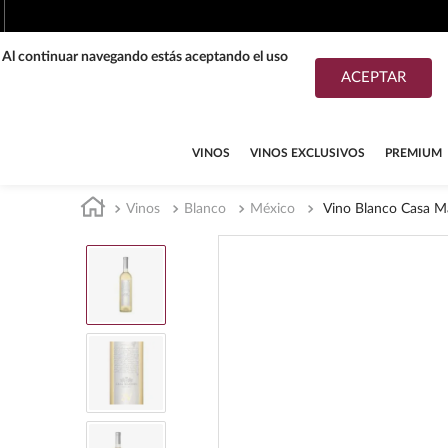
. Al continuar navegando estás aceptando el uso
ACEPTAR
TÉRMINOS MÁS BUSCADOS
1
.
tequila
VINOS
VINOS EXCLUSIVOS
PREMIUM
2
.
whisky
Vinos
Blanco
México
Vino Blanco Casa M
3
.
tequilas
4
.
ron
5
.
mezcal
6
.
don julio
7
.
cerveza
8
.
buchanans
9
.
maestro dobel