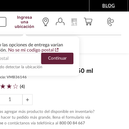
BLOG
Ingresa
una
ubicación
IMENTOS Y ACCESORIOS
WINE SERVICES
y las opciones de entrega varían
gión.
No se mi codigo postal
Continuar
do detectar la ubicación
 Blanco Casa Madero 2V 750 ml
cia
:
VMB36146
★
★
☆
(
4
)
＋
s agregar más producto del disponible en inventario?
hacer tu pedido más grande, llena el formulario vía
ne
o contáctanos vía telefónica al
800 00 84 667