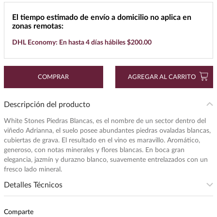
7
.
buchanans
El tiempo estimado de envío a domicilio no aplica en
zonas remotas:
8
.
don julio
DHL Economy: En hasta 4 días hábiles $200.00
9
.
maestro dobel
10
.
black label
COMPRAR
AGREGAR AL CARRITO
Descripción del producto
White Stones Piedras Blancas, es el nombre de un sector dentro del
viñedo Adrianna, el suelo posee abundantes piedras ovaladas blancas,
cubiertas de grava. El resultado en el vino es maravillo. Aromático,
generoso, con notas minerales y flores blancas. En boca gran
elegancia, jazmín y durazno blanco, suavemente entrelazados con un
fresco lado mineral.
Detalles Técnicos
Subregion
:
GUALTALLARY, VALLE DE
UCO, MENDOZA
Comparte