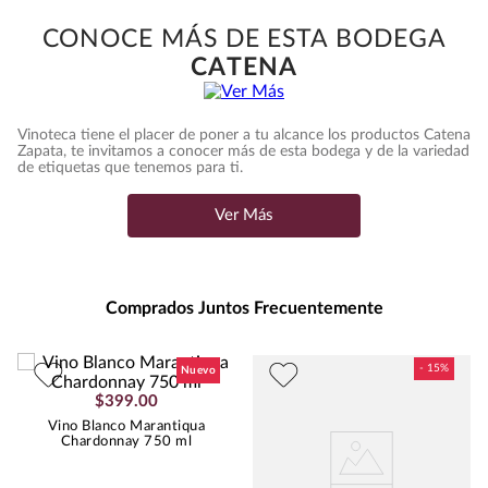
Ecommerce Tipo Orgánico
:
ORGÁNICO
CONOCE MÁS DE ESTA BODEGA
Intensidad
:
ALTA
CATENA
Presentación
:
750
Unidad de Medida
:
MILILITRO
Grados de Alcohol
:
12.5%
Vinoteca tiene el placer de poner a tu alcance los productos Catena
Zapata, te invitamos a conocer más de esta bodega y de la variedad
Peso
:
0.75
de etiquetas que tenemos para ti.
Uva
CHARDONNAY
Ver Más
Comprados Juntos Frecuentemente
$
399
.
00
Vino Blanco Marantiqua
Chardonnay 750 ml