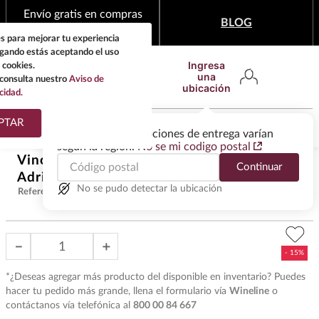
Envío gratis en compras
BLOG
mínimas de $1,999
s para mejorar tu experiencia
egando estás aceptando el uso
Ingresa
 cookies.
una
consulta nuestro
Aviso de
ubicación
cidad.
¿Qué estas buscando?
PTAR
Las ofertas y las opciones de entrega varían
según la región.
No se mi codigo postal
TÉRMINOS MÁS
Vino Blanco Catena Zapata
$
2600
.
15
Continuar
BUSCADOS
Adrianna White Stones 750 ml
$
3059
.
00
1
.
tequila
No se pudo detectar la ubicación
Referencia
:
VAB29101
2
.
whisky
3
.
tequilas
－
＋
4
.
ron
*¿Deseas agregar más producto del disponible en inventario? Puedes
5
.
mezcal
hacer tu pedido más grande, llena el formulario vía
Wineline
o
contáctanos vía telefónica al
800 00 84 667
6
.
cerveza