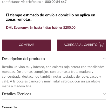
contáctanos vía telefónica al
800 00 84 667
7
.
cerveza
8
.
buchanans
El tiempo estimado de envío a domicilio no aplica en
zonas remotas:
9
.
maestro dobel
DHL Economy: En hasta 4 días hábiles $200.00
10
.
black label
COMPRAR
AGREGAR AL CARRITO
Descripción del producto
Resulta un vino muy intenso, con colores rojo cereza con tonalidades
moradas. De aromas complejos, con aromas a fruta madura y
concentrada, destacando también notas tostadas de roble, cacao y
café. A la boca es carnoso y muy frutal, sabroso, con un agradable
matiz a madera fina.
Detalles Técnicos
Subregion
:
RIBERA DEL DUERO
Comparte