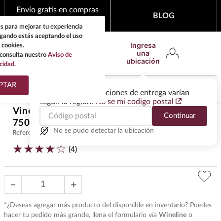
Envío gratis en compras
BLOG
mínimas de $1,999
s para mejorar tu experiencia
egando estás aceptando el uso
Ingresa
 cookies.
una
consulta nuestro
Aviso de
ubicación
cidad.
¿Qué estas buscando?
PTAR
Las ofertas y las opciones de entrega varían
según la región.
No se mi codigo postal
TÉRMINOS MÁS
Vino Tinto Carraovejas Crianza
Continuar
BUSCADOS
$
1670
.
00
750 ml
1
.
tequila
No se pudo detectar la ubicación
Referencia
:
VET32338
★
★
★
★
☆
2
.
whisky
(
4
)
3
.
tequilas
－
＋
4
.
ron
5
.
mezcal
*¿Deseas agregar más producto del disponible en inventario? Puedes
hacer tu pedido más grande, llena el formulario vía
Wineline
o
6
.
don julio