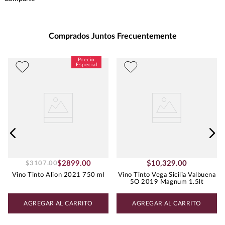
Presentación
:
750
Unidad de Medida
:
MILILITRO
Grados de Alcohol
:
15.0%
Comprados Juntos Frecuentemente
Peso
:
0.75
Uva
BLEND DE TINTAS
$
2899
.
00
$
10
,
329
.
00
$
3107
.
00
Vino Tinto Alion 2021 750 ml
Vino Tinto Vega Sicilia Valbuena
5O 2019 Magnum 1.5lt
AGREGAR AL CARRITO
AGREGAR AL CARRITO