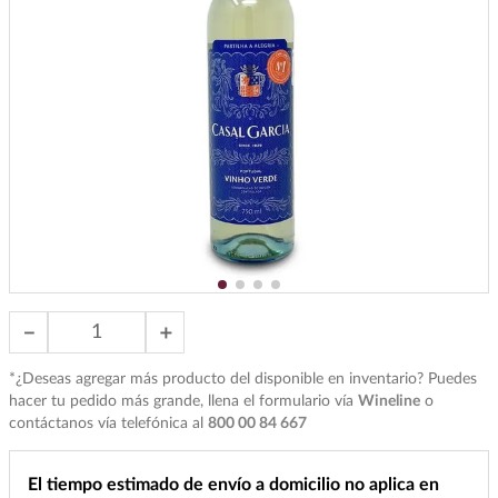
7
.
buchanans
8
.
don julio
9
.
maestro dobel
10
.
black label
－
＋
*¿Deseas agregar más producto del disponible en inventario? Puedes
hacer tu pedido más grande, llena el formulario vía
Wineline
o
contáctanos vía telefónica al
800 00 84 667
El tiempo estimado de envío a domicilio no aplica en