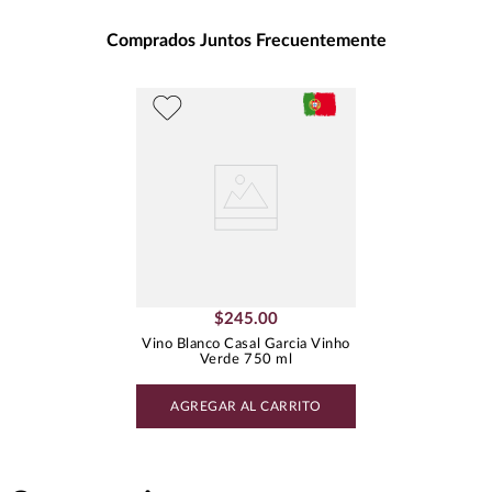
Unidad de Medida
:
MILILITRO
Grados de Alcohol
:
9.5%
Comprados Juntos Frecuentemente
Best Value
:
Menos de $500.00
Peso
:
0.75
Uva
AUTÓCTONA PORTUGUESA
$
245
.
00
Vino Blanco Casal Garcia Vinho
Verde 750 ml
AGREGAR AL CARRITO