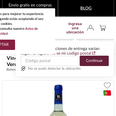
Envío gratis en compras
BLOG
mínimas de $1,999
s para mejorar tu experiencia
egando estás aceptando el uso
Ingresa
 cookies.
una
consulta nuestro
Aviso de
ubicación
cidad.
¿Qué estas buscando?
PTAR
Las ofertas y las opciones de entrega varían
según la región.
No se mi codigo postal
TÉRMINOS MÁS
Vino Blanco Casal Garcia Vinho
Continuar
BUSCADOS
$
245
.
00
Verde 750 ml
1
.
tequila
No se pudo detectar la ubicación
Referencia
:
VPB002
2
.
whisky
3
.
tequilas
4
.
ron
5
.
mezcal
6
.
cerveza