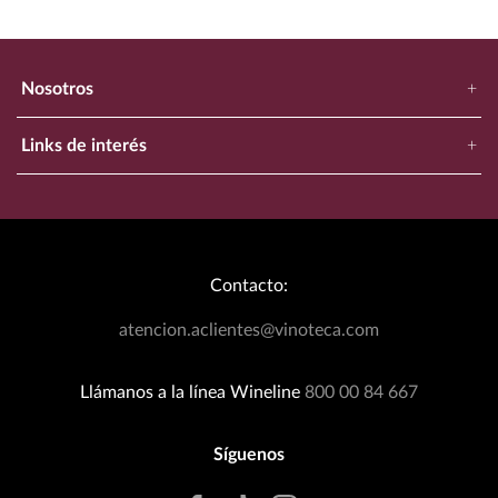
Nosotros
+
Nuestra Empresa
Links de interés
+
Ubica Tu Tienda Más Cercana
Catálogo
Aviso de Privacidad
Bodegas Exclusivas
Términos y Condiciones
Blog
Política de Devoluciones
Contacto:
Eventos Wineplanner
Política de Promociones
T&C Dinámica Fútbol
atencion.aclientes@vinoteca.com
Facturación clientes tienda física
Rastrea tu Pedido
Llámanos a la línea Wineline
800 00 84 667
Síguenos