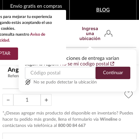
Envío gratis en compras
BLOG
mínimas de $1,999
s para mejorar tu experiencia
egando estás aceptando el uso
Ingresa
 cookies.
una
consulta nuestro
Aviso de
ubicación
cidad.
¿Qué estas buscando?
PTAR
Las ofertas y las opciones de entrega varían
según la región.
No se mi codigo postal
TÉRMINOS MÁS
Angostura Aromatic Bitter 118 ml
$
400
.
00
Continuar
BUSCADOS
Referencia
:
LB17254
1
.
tequila
No se pudo detectar la ubicación
2
.
whisky
－
＋
3
.
tequilas
*¿Deseas agregar más producto del disponible en inventario? Puedes
4
.
ron
hacer tu pedido más grande, llena el formulario vía
Wineline
o
contáctanos vía telefónica al
800 00 84 667
5
.
mezcal
6
.
don julio