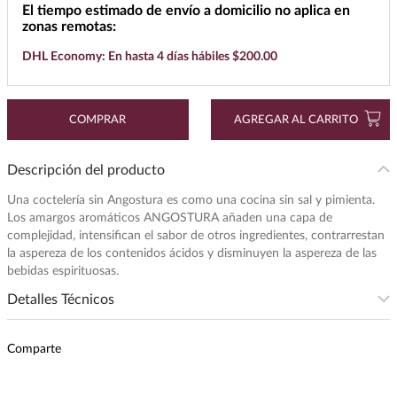
El tiempo estimado de envío a domicilio no aplica en
7
.
cerveza
zonas remotas:
8
.
buchanans
DHL Economy: En hasta 4 días hábiles $200.00
9
.
maestro dobel
10
.
black label
COMPRAR
AGREGAR AL CARRITO
Descripción del producto
Una coctelería sin Angostura es como una cocina sin sal y pimienta.
Los amargos aromáticos ANGOSTURA añaden una capa de
complejidad, intensifican el sabor de otros ingredientes, contrarrestan
la aspereza de los contenidos ácidos y disminuyen la aspereza de las
bebidas espirituosas.
Detalles Técnicos
Presentación
:
118
Comparte
Unidad de Medida
:
MILILITRO
Grados de Alcohol
:
44.7%