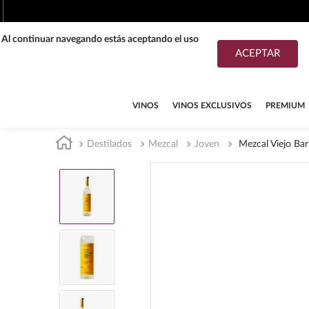
. Al continuar navegando estás aceptando el uso
ACEPTAR
TÉRMINOS MÁS BUSCADOS
1
.
tequila
VINOS
VINOS EXCLUSIVOS
PREMIUM
2
.
whisky
Destilados
Mezcal
Joven
Mezcal Viejo Ba
3
.
tequilas
4
.
ron
5
.
mezcal
6
.
cerveza
7
.
maestro dobel
8
.
buchanans
9
.
don julio