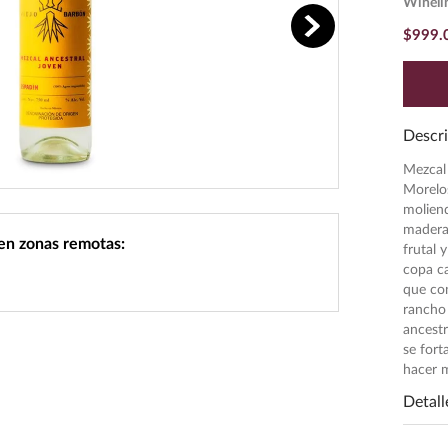
Wineli
$
999
.
Descri
Mezcal
Morelos
molien
madera 
 en zonas remotas:
frutal 
copa c
que con
rancho 
ancestr
se fort
hacer m
Detall
Pres