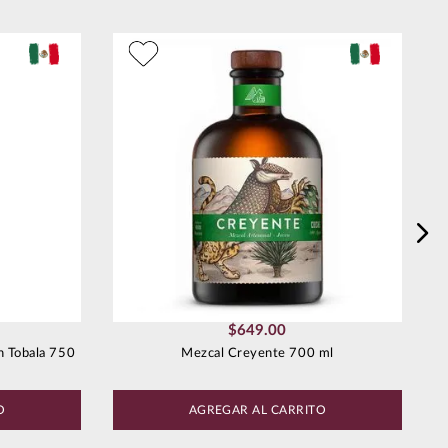
M
$
649
.
00
n Tobala 750
Mezcal Creyente 700 ml
O
AGREGAR AL CARRITO