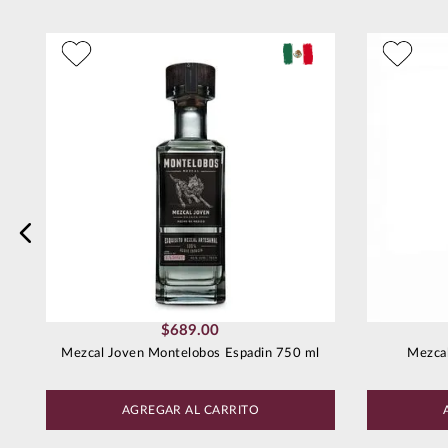
Dirección de email
Escribe un comentario
Enviar comentario
$
689
.
00
Mezcal Joven Montelobos Espadin 750 ml
Mezca
AGREGAR AL CARRITO