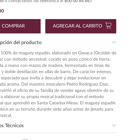
ne
o contáctanos vía telefónica al
800 00 84 667
00
COMPRAR
AGREGAR AL CARRITO
pción del producto
 100% de maguey espadín, elaborado en Oaxaca (Ocotlán de
) con método ancestral; cocido en pozo cónico de tierra,
da a mano con mazos de madera, fermentado en tinas de
y doble destilación en ollas de barro. De carácter intenso,
y especiado que invita a descubrir y dejar evolucionar en
ada aroma. Del maestro mezcalero Pedro Rodríguez Díaz,
virtió el oficio de su familia de vender agave silvestre de su
a elaborar su propio mezcal tradicional con el método
al que aprendió en Santa Catarina Minas. El maguey espadín
alece en su terruño durante siete años antes de jimarlo para
ezcal.
es Técnicos
entación
:
750