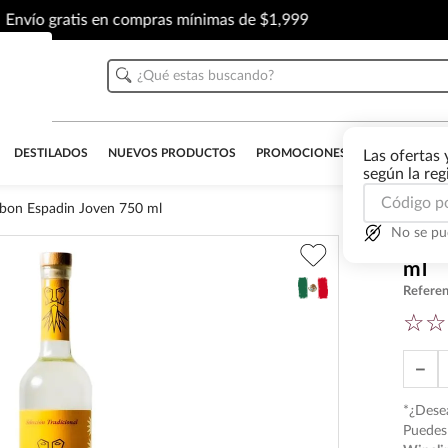
Envío gratis en compras mínimas de $1,999
¿Qué estas buscando?
DESTILADOS
NUEVOS PRODUCTOS
PROMOCIONES
OUTLET
AL
Las ofertas 
según la re
rbon Espadin Joven 750 ml
No se pu
Mezc
ml
Referen
☆
☆
－
*¿Desea
Puedes 