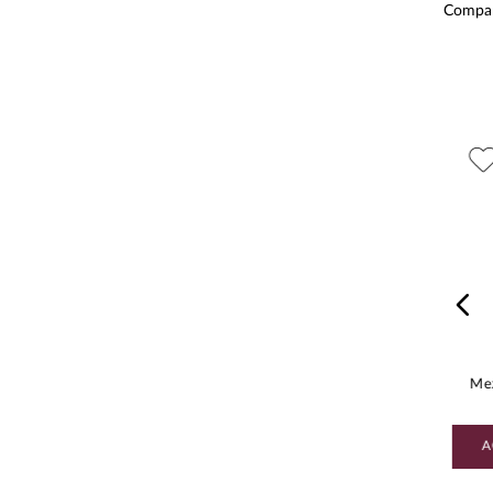
Compa
Unid
Grado
Peso
$
1250
.
00
$
1755
.
00
Mezcal Creyente Tobala 750
Mezcal Montelobos Tobala 750
ml
ml
Mez
AGREGAR AL CARRITO
AGREGAR AL CARRITO
A