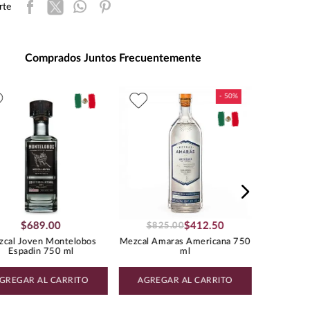
rte
ad de Medida
:
MILILITRO
s de Alcohol
:
48.0%
:
1.18
Comprados Juntos Frecuentemente
Mezcal
Espadi
$
689
.
00
$
412
.
50
$
825
.
00
cal Joven Montelobos
Mezcal Amaras Americana 750
Espadin 750 ml
ml
GREGAR AL CARRITO
AGREGAR AL CARRITO
AGREG