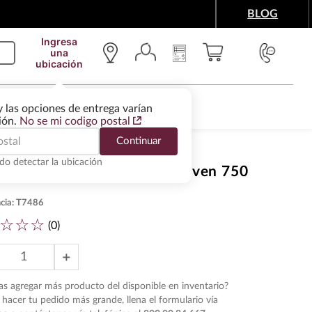
BLOG
Ingresa
una
ubicación
IMENTOS Y ACCESORIOS
WINE SERVICES
y las opciones de entrega varían
gión.
No se mi codigo postal
Continuar
do detectar la ubicación
al Viejo Barbon Espadin Joven 750
cia
:
T7486
☆
☆
☆
(
0
)
＋
s agregar más producto del disponible en inventario?
hacer tu pedido más grande, llena el formulario vía