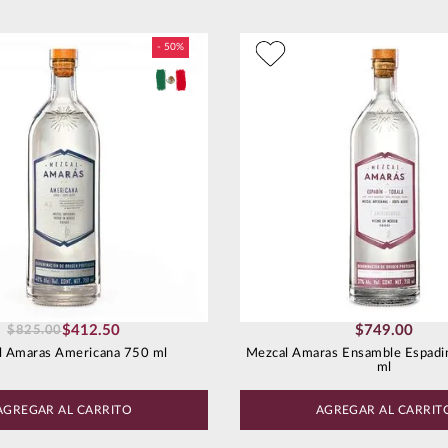
$
412
.
50
$
749
.
00
$
825
.
00
l Amaras Americana 750 ml
Mezcal Amaras Ensamble Espadi
ml
AGREGAR AL CARRITO
AGREGAR AL CARRIT