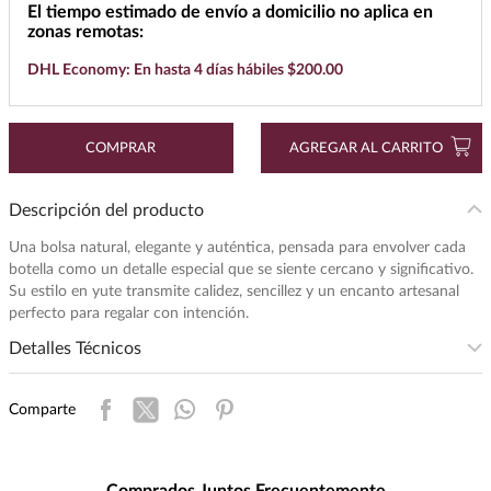
El tiempo estimado de envío a domicilio no aplica en
7
.
maestro dobel
zonas remotas:
8
.
buchanans
DHL Economy: En hasta 4 días hábiles $200.00
9
.
don julio
10
.
black label
COMPRAR
AGREGAR AL CARRITO
Descripción del producto
Una bolsa natural, elegante y auténtica, pensada para envolver cada
botella como un detalle especial que se siente cercano y significativo.
Su estilo en yute transmite calidez, sencillez y un encanto artesanal
perfecto para regalar con intención.
Detalles Técnicos
Presentación
:
1
Comparte
Unidad de Medida
:
PIEZA
Peso
:
1