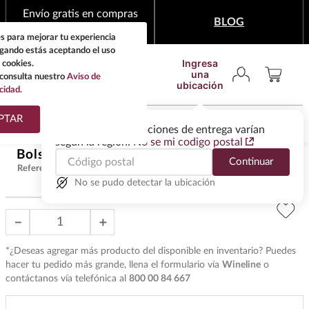
Envío gratis en compras
BLOG
mínimas de $1,999
s para mejorar tu experiencia
egando estás aceptando el uso
Ingresa
 cookies.
una
consulta nuestro
Aviso de
ubicación
cidad.
¿Qué estas buscando?
PTAR
Las ofertas y las opciones de entrega varían
según la región.
No se mi codigo postal
TÉRMINOS MÁS
Bolsa Yute Nat 1 Bot Vtna Plast
$
75
.
00
Continuar
BUSCADOS
Referencia
:
AC4223
1
.
tequila
No se pudo detectar la ubicación
2
.
whisky
－
＋
3
.
tequilas
*¿Deseas agregar más producto del disponible en inventario? Puedes
4
.
ron
hacer tu pedido más grande, llena el formulario vía
Wineline
o
contáctanos vía telefónica al
800 00 84 667
5
.
mezcal
6
.
cerveza