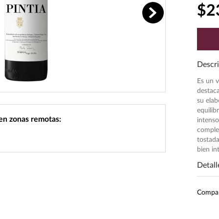
$
2
Descri
Es un v
destaca
su elab
equilib
 en zonas remotas:
intenso
complej
tostada
bien in
Detall
Inten
Compa
Pres
Unid