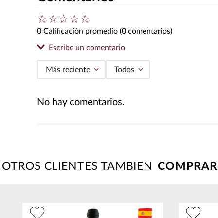
☆
☆
☆
☆
☆
0 Calificación promedio
(0 comentarios)
Escribe un comentario
Más reciente
Todos
Agregar comentario
No hay comentarios.
Título
Califica el producto de 1 a 5 estrellas
★
★
★
★
★
OTROS CLIENTES TAMBIEN
Tu nombre
Dirección de email