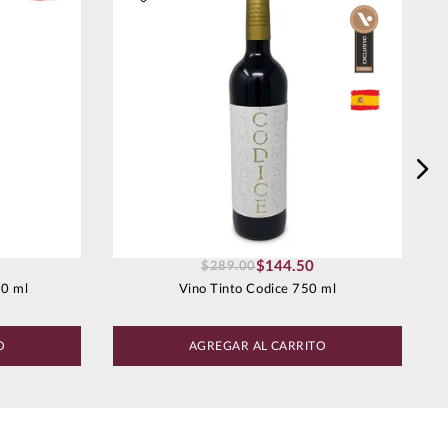
$
144
.
50
$
289
.
00
50 ml
Vino Tinto Codice 750 ml
O
AGREGAR AL CARRITO