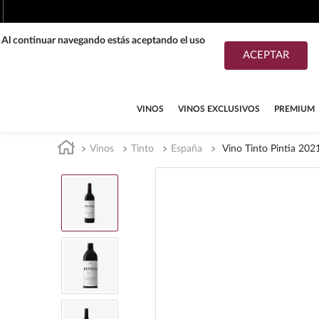
. Al continuar navegando estás aceptando el uso
ACEPTAR
TÉRMINOS MÁS BUSCADOS
1
.
tequila
VINOS
VINOS EXCLUSIVOS
PREMIUM
2
.
whisky
Vinos
Tinto
España
Vino Tinto Pintia 202
3
.
tequilas
4
.
ron
5
.
mezcal
6
.
cerveza
7
.
maestro dobel
8
.
buchanans
9
.
don julio