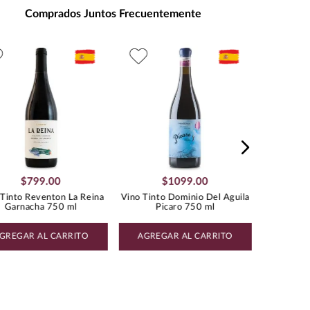
s de Alcohol
:
15.0%
Comprados Juntos Frecuentemente
:
1.18
TEMPRANILLO
Vino Tint
$
799
.
00
$
1099
.
00
 Tinto Reventon La Reina
Vino Tinto Dominio Del Aguila
Garnacha 750 ml
Picaro 750 ml
GREGAR AL CARRITO
AGREGAR AL CARRITO
AGREG