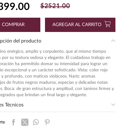
399
.
00
$
2521
.
00
COMPRAR
AGREGAR AL CARRITO
pción del producto
ino enérgico, amplio y corpulento, que al mismo tiempo
 por su textura sedosa y elegante. El cuidadoso trabajo en
oración ha permitido domar su intensidad para lograr un
rio excepcional y un carácter sofisticado. Vista: color rojo
 y profundo, con matices violáceos. Nariz: aromas
os de frutos negros maduros, especias y delicadas notas
s. Boca: de gran estructura y amplitud, con taninos firmes y
tegrados que brindan un final largo y elegante.
es Técnicos
sidad
:
ALTA
rte
entación
:
750
ad de Medida
:
MILILITRO