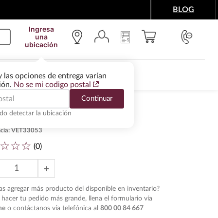
BLOG
Ingresa
una
ubicación
IMENTOS Y ACCESORIOS
WINE SERVICES
y las opciones de entrega varían
gión.
No se mi codigo postal
Continuar
do detectar la ubicación
 Tinto Pintia 2021 750 ml
cia
:
VET33053
☆
☆
☆
(
0
)
＋
s agregar más producto del disponible en inventario?
hacer tu pedido más grande, llena el formulario vía
ne
o contáctanos vía telefónica al
800 00 84 667