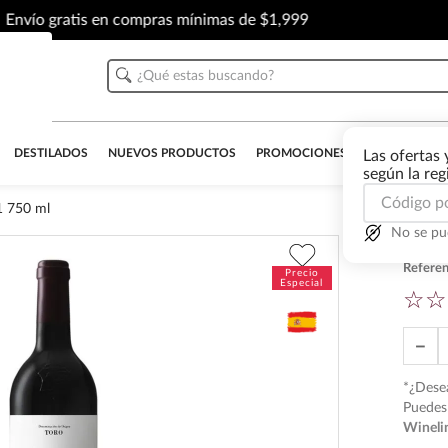
Envío gratis en compras mínimas de $1,999
¿Qué estas buscando?
DESTILADOS
NUEVOS PRODUCTOS
PROMOCIONES
OUTLET
AL
Las ofertas 
según la re
1 750 ml
No se pu
Vino
Referen
☆
☆
－
*¿Desea
Puedes 
Wineli