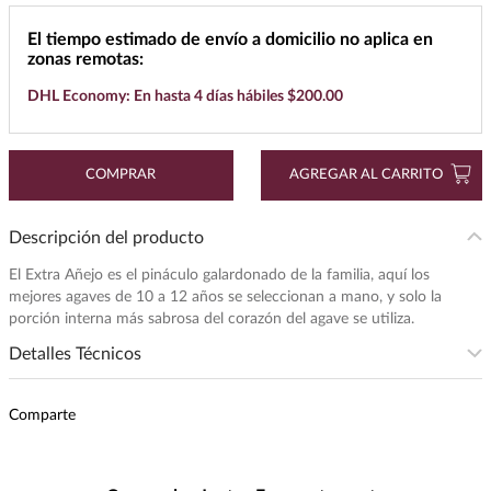
7
.
buchanans
El tiempo estimado de envío a domicilio no aplica en
zonas remotas:
8
.
maestro dobel
DHL Economy: En hasta 4 días hábiles $200.00
9
.
don julio
10
.
black label
COMPRAR
AGREGAR AL CARRITO
Descripción del producto
El Extra Añejo es el pináculo galardonado de la familia, aquí los
mejores agaves de 10 a 12 años se seleccionan a mano, y solo la
porción interna más sabrosa del corazón del agave se utiliza.
Detalles Técnicos
Presentación
:
2500
Comparte
Unidad de Medida
:
MILILITRO
Grados de Alcohol
:
40.0%
Peso
:
2.5