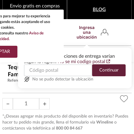
Envío gratis en compras
BLOG
mínimas de $1,999
s para mejorar tu experiencia
egando estás aceptando el uso
Ingresa
 cookies.
una
consulta nuestro
Aviso de
ubicación
cidad.
¿Qué estas buscando?
PTAR
Las ofertas y las opciones de entrega varían
según la región.
No se mi codigo postal
TÉRMINOS MÁS
Tequila Cuervo Reserva De La
Continuar
BUSCADOS
$
9670
.
00
Familia 2.5lt
1
.
tequila
No se pudo detectar la ubicación
Referencia
:
T27008
2
.
whisky
3
.
tequilas
－
＋
4
.
ron
*¿Deseas agregar más producto del disponible en inventario? Puedes
5
.
mezcal
hacer tu pedido más grande, llena el formulario vía
Wineline
o
contáctanos vía telefónica al
800 00 84 667
6
.
cerveza