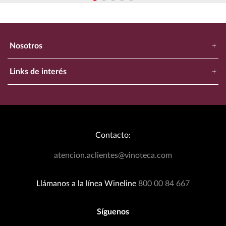
Nosotros
+
Nuestra Empresa
Links de interés
+
Ubica Tu Tienda Más Cercana
Catálogo
Aviso de Privacidad
Bodegas Exclusivas
Términos y Condiciones
Blog
Política de Devoluciones
Contacto:
Eventos Wineplanner
Política de Promociones
T&C Dinámica Fútbol
atencion.aclientes@vinoteca.com
Facturación clientes tienda física
Rastrea tu Pedido
Llámanos a la línea Wineline
800 00 84 667
Síguenos