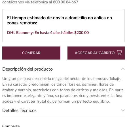
contáctanos vía telefónica al
800 00 84 667
7
.
cerveza
8
.
buchanans
El tiempo estimado de envío a domicilio no aplica en
zonas remotas:
9
.
maestro dobel
DHL Economy: En hasta 4 días hábiles $200.00
10
.
black label
COMPRAR
AGREGAR AL CARRITO
Descripción del producto
Un gran pie para describir la magia del néctar de los famosos Tokajis.
En su carácter predominan los tonos florales, jazmines, flores de
azahar y naranjo, mezclados con tonos de cítricos y melosos. En nariz
es imponente, elegante y fina, su paladar es rico y persistente. La fina
acidez y el carácter frutal dulce forman un perfecto equilibrio.
Detalles Técnicos
Subregion
:
TOKAJ-HEGYALJA
Comparte