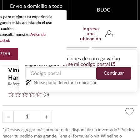
Envío a domicilio a todo
BLOG
México
s para mejorar tu experiencia
egando estás aceptando el uso
Ingresa
 cookies.
una
consulta nuestro
Aviso de
ubicación
cidad.
¿Qué estas buscando?
PTAR
Las ofertas y las opciones de entrega varían
según la región.
No se mi codigo postal
TÉRMINOS MÁS
Vino Blanco Tokaji Furmint Late
Continuar
BUSCADOS
$
848
.
00
Harvest 500 ml
1
.
tequila
No se pudo detectar la ubicación
Referencia
:
VUB41087
☆
☆
☆
☆
☆
2
.
whisky
(
0
)
3
.
tequilas
－
＋
4
.
ron
5
.
mezcal
*¿Deseas agregar más producto del disponible en inventario? Puedes
hacer tu pedido más grande, llena el formulario vía
Wineline
o
6
.
don julio