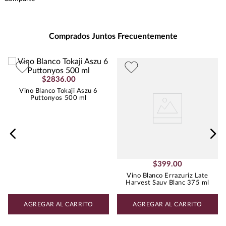
Intensidad
:
MEDIA
Presentación
:
500
Unidad de Medida
:
MILILITRO
Comprados Juntos Frecuentemente
Grados de Alcohol
:
11.5%
Peso
:
0.5
Uva
AUTÓCTONA HÚNGARA
$
2836
.
00
Vino Blanco Tokaji Aszu 6
Puttonyos 500 ml
$
399
.
00
Vino Blanco Errazuriz Late
Harvest Sauv Blanc 375 ml
AGREGAR AL CARRITO
AGREGAR AL CARRITO