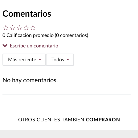
Comentarios
☆
☆
☆
☆
☆
0 Calificación promedio
(0 comentarios)
Escribe un comentario
Más reciente
Todos
Agregar comentario
No hay comentarios.
Título
Califica el producto de 1 a 5 estrellas
★
★
★
★
★
OTROS CLIENTES TAMBIEN
Tu nombre