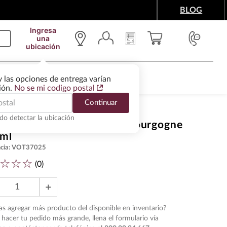
BLOG
Ingresa
una
ubicación
IMENTOS Y ACCESORIOS
WINE SERVICES
y las opciones de entrega varían
gión.
No se mi codigo postal
Continuar
do detectar la ubicación
 Tinto Latour Pinot Noir Bourgogne
 ml
cia
:
VOT37025
☆
☆
☆
(
0
)
＋
s agregar más producto del disponible en inventario?
hacer tu pedido más grande, llena el formulario vía