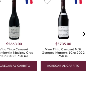
Vino Tint
PINOT NOIR
2
$
5663
.
00
$
5735
.
00
Vino Tinto Camuzet
Vino Tinto Camuzet N St
mbertin Musigny Cras
Georges Murgers 1Cru 2022
1Cru 2022 750 ml
750 ml
GREGAR AL CARRITO
AGREGAR AL CARRITO
AGREG