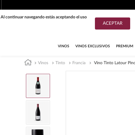
. Al continuar navegando estás aceptando el uso
ACEPTAR
TÉRMINOS MÁS BUSCADOS
1
.
tequila
VINOS
VINOS EXCLUSIVOS
PREMIUM
2
.
whisky
Vinos
Tinto
Francia
Vino Tinto Latour Pi
3
.
tequilas
4
.
ron
5
.
mezcal
6
.
don julio
7
.
cerveza
8
.
buchanans
9
.
maestro dobel