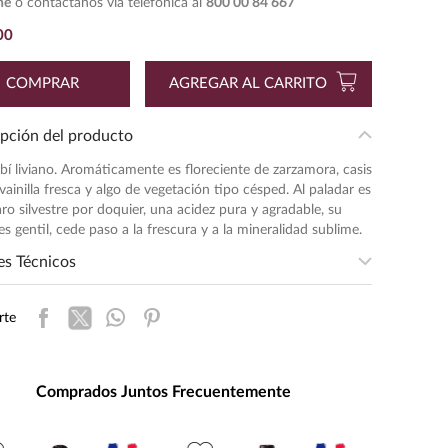
ne
o contáctanos vía telefónica al
800 00 84 667
00
COMPRAR
AGREGAR AL CARRITO
pción del producto
bí liviano. Aromáticamente es floreciente de zarzamora, casis
 vainilla fresca y algo de vegetación tipo césped. Al paladar es
aro silvestre por doquier, una acidez pura y agradable, su
es gentil, cede paso a la frescura y a la mineralidad sublime.
es Técnicos
egion
:
BOURGOGNE REGIONALE
rte
sidad
:
LIGERA
entación
:
750
ad de Medida
:
MILILITRO
Comprados Juntos Frecuentemente
s de Alcohol
:
13.0%
:
0.75