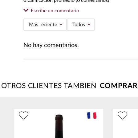
0 Calificación promedio
(0 comentarios)
Escribe un comentario
Más reciente
Todos
Agregar comentario
No hay comentarios.
Título
Califica el producto de 1 a 5 estrellas
★
★
★
★
★
OTROS CLIENTES TAMBIEN
Tu nombre
Dirección de email