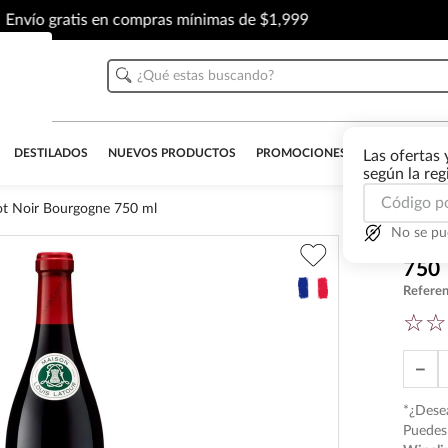
Envío gratis en compras mínimas de $1,999
¿Qué estas buscando?
DESTILADOS
NUEVOS PRODUCTOS
PROMOCIONES
OUTLET
AL
Las ofertas 
según la re
not Noir Bourgogne 750 ml
No se pu
Vino
750
Referen
☆
☆
－
*¿Desea
Puedes 