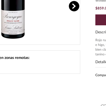
Wineli
$
859
.
Descri
Rojo ru
e higo,
bien cl
tanino 
 en zonas remotas:
Detall
Subr
Compa
Inten
Pres
Unid
Grado
Peso
$
1752
.
00
$
369
.
00