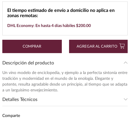
7
.
buchanans
El tiempo estimado de envío a domicilio no aplica en
zonas remotas:
8
.
maestro dobel
DHL Economy: En hasta 4 días hábiles $200.00
9
.
don julio
10
.
black label
COMPRAR
AGREGAR AL CARRITO
Descripción del producto
Un vino modelo de enciclopedia, y ejemplo a la perfecta sintonía entre
tradición y modernidad en el mundo de la enología. Elegante y
potente, resulta agradable desde un principio, al tiempo que se adapta
a un larguísimo envejecimiento.
Detalles Técnicos
Subregion
:
BRUNELLO DI MONTALCINO
Comparte
Intensidad
:
MEDIA
Presentación
:
375