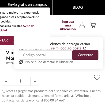
Envío gratis en compras
BLOG
mínimas de $1,999
s para mejorar tu experiencia
egando estás aceptando el uso
Ingresa
 cookies.
una
consulta nuestro
Aviso de
ubicación
cidad.
¿Qué estas buscando?
PTAR
Las ofertas y las opciones de entrega varían
según la región.
No se mi codigo postal
TÉRMINOS MÁS
Vino Tinto Banfi Brunello Di
Continuar
BUSCADOS
$
819
.
00
Montalcino 375 ml
1
.
tequila
No se pudo detectar la ubicación
Referencia
:
VIT34020
2
.
whisky
3
.
tequilas
－
＋
4
.
ron
*¿Deseas agregar más producto del disponible en inventario? Puedes
5
.
mezcal
hacer tu pedido más grande, llena el formulario vía
Wineline
o
contáctanos vía telefónica al
800 00 84 667
6
.
cerveza