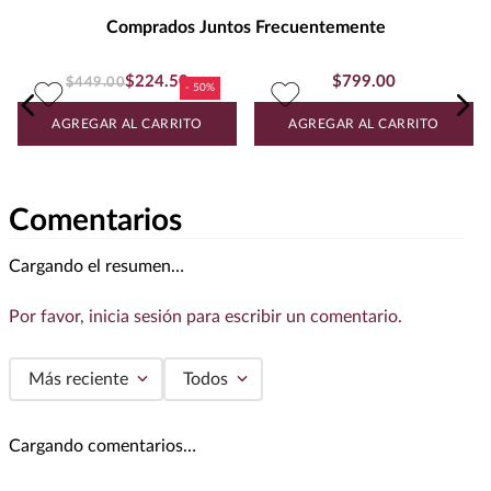
Unidad de Medida
:
MILILITRO
Comprados Juntos Frecuentemente
Grados de Alcohol
:
13.0%
Peso
:
0.375
$
799
.
00
Vino Tinto La Spinetta Langhe
Uva
SANGIOVESE
Nebbiolo 2019 750 ml
$
224
.
50
$
449
.
00
Vino Tinto Ciuchino Monferrato
Doc Rosso 750 ml
AGREGAR AL CARRITO
AGREGAR AL CARRITO
Comentarios