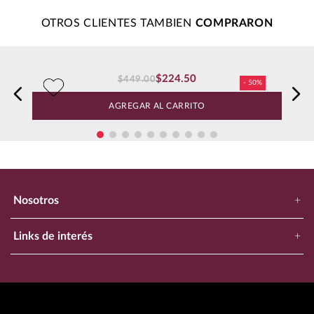
Cargando el resumen…
Por favor, inicia sesión para escribir un comentario.
Más reciente
Todos
Cargando comentarios…
OTROS CLIENTES TAMBIEN
$
224
.
50
$
449
.
00
Vino Tinto Ciuchino Monferrato Doc Rosso 750 ml
AGREGAR AL CARRITO