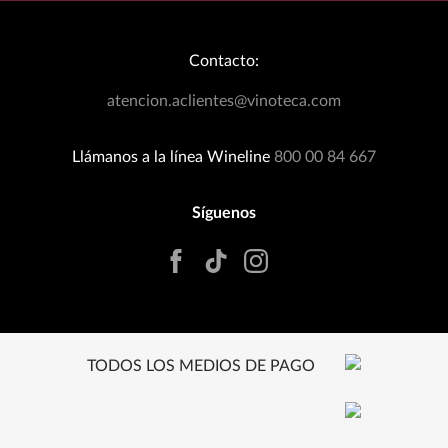
Bodegas Exclusivas
Términos y Condiciones
Blog
Política de Devoluciones
Contacto:
Eventos Wineplanner
Política de Promociones
T&C Dinámica Fútbol
atencion.aclientes@vinoteca.com
Facturación clientes tienda física
Rastrea tu Pedido
Llámanos a la línea Wineline
800 00 84 667
Síguenos
TODOS LOS MEDIOS DE PAGO