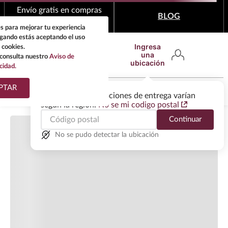
Cargando comentarios…
Envío gratis en compras
BLOG
mínimas de $1,999
s para mejorar tu experiencia
egando estás aceptando el uso
Ingresa
 cookies.
una
consulta nuestro
Aviso de
ubicación
cidad.
¿Qué estas buscando?
PTAR
Las ofertas y las opciones de entrega varían
según la región.
No se mi codigo postal
TÉRMINOS MÁS
Continuar
BUSCADOS
1
.
tequila
No se pudo detectar la ubicación
2
.
whisky
3
.
tequilas
4
.
ron
5
.
mezcal
6
.
cerveza