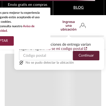
Cargando comentarios…
Envío gratis en compras
BLOG
mínimas de $1,999
s para mejorar tu experiencia
egando estás aceptando el uso
Ingresa
 cookies.
una
consulta nuestro
Aviso de
ubicación
cidad.
¿Qué estas buscando?
PTAR
Las ofertas y las opciones de entrega varían
según la región.
No se mi codigo postal
Continuar
No se pudo detectar la ubicación