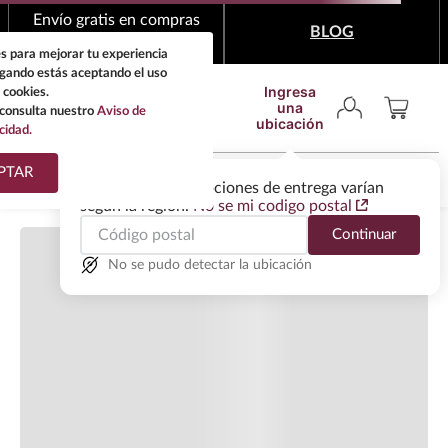
Cargando comentarios…
Envío gratis en compras
BLOG
mínimas de $1,999
s para mejorar tu experiencia
egando estás aceptando el uso
Ingresa
 cookies.
una
consulta nuestro
Aviso de
ubicación
cidad.
¿Qué estas buscando?
PTAR
Las ofertas y las opciones de entrega varían
según la región.
No se mi codigo postal
TÉRMINOS MÁS
Continuar
BUSCADOS
1
.
tequila
No se pudo detectar la ubicación
2
.
whisky
3
.
tequilas
4
.
ron
5
.
mezcal
6
.
don julio