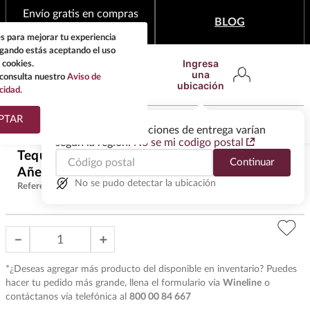
Envío gratis en compras
BLOG
mínimas de $1,999
s para mejorar tu experiencia
egando estás aceptando el uso
Ingresa
 cookies.
una
consulta nuestro
Aviso de
ubicación
cidad.
¿Qué estas buscando?
PTAR
Las ofertas y las opciones de entrega varían
según la región.
No se mi codigo postal
TÉRMINOS MÁS
Tequila Maestro Dobel 50 Extra
Continuar
BUSCADOS
$
17
,
954
.
00
Añejo 750 ml
1
.
tequila
No se pudo detectar la ubicación
Referencia
:
T28512
2
.
whisky
3
.
tequilas
－
＋
4
.
ron
*¿Deseas agregar más producto del disponible en inventario? Puedes
5
.
mezcal
hacer tu pedido más grande, llena el formulario vía
Wineline
o
contáctanos vía telefónica al
800 00 84 667
6
.
cerveza