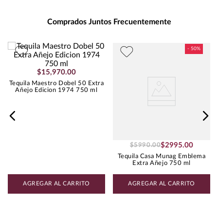
Grados de Alcohol
:
40.0%
Peso
:
0.75
Comprados Juntos Frecuentemente
$
15
,
970
.
00
Tequila Maestro Dobel 50 Extra
Añejo Edicion 1974 750 ml
$
2995
.
00
$
5990
.
00
Tequila Casa Munag Emblema
Extra Añejo 750 ml
AGREGAR AL CARRITO
AGREGAR AL CARRITO