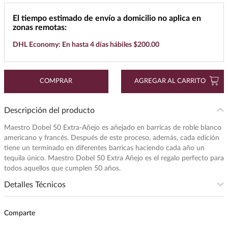
7
.
buchanans
El tiempo estimado de envío a domicilio no aplica en
zonas remotas:
8
.
don julio
DHL Economy: En hasta 4 días hábiles $200.00
9
.
maestro dobel
10
.
black label
COMPRAR
AGREGAR AL CARRITO
Descripción del producto
Maestro Dobel 50 Extra-Añejo es añejado en barricas de roble blanco
americano y francés. Después de este proceso, además, cada edición
tiene un terminado en diferentes barricas haciendo cada año un
tequila único. Maestro Dobel 50 Extra Añejo es el regalo perfecto para
todos aquellos que cumplen 50 años.
Detalles Técnicos
Presentación
:
750
Comparte
Unidad de Medida
:
MILILITRO