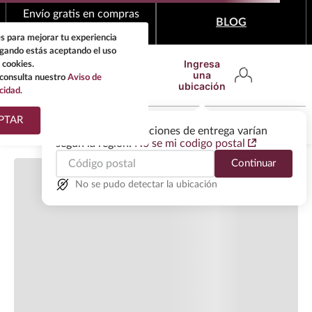
Cargando comentarios…
Envío gratis en compras
BLOG
mínimas de $1,999
s para mejorar tu experiencia
egando estás aceptando el uso
Ingresa
 cookies.
una
consulta nuestro
Aviso de
ubicación
cidad.
¿Qué estas buscando?
PTAR
Las ofertas y las opciones de entrega varían
según la región.
No se mi codigo postal
TÉRMINOS MÁS
Continuar
BUSCADOS
1
.
tequila
No se pudo detectar la ubicación
2
.
whisky
3
.
tequilas
4
.
ron
5
.
mezcal
6
.
cerveza