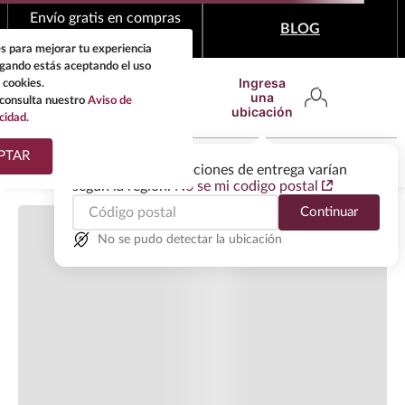
Cargando comentarios…
Envío gratis en compras
BLOG
mínimas de $1,999
s para mejorar tu experiencia
egando estás aceptando el uso
Ingresa
 cookies.
una
consulta nuestro
Aviso de
ubicación
cidad.
¿Qué estas buscando?
PTAR
Las ofertas y las opciones de entrega varían
según la región.
No se mi codigo postal
TÉRMINOS MÁS
Continuar
BUSCADOS
1
.
tequila
No se pudo detectar la ubicación
2
.
whisky
3
.
tequilas
4
.
ron
5
.
mezcal
6
.
cerveza