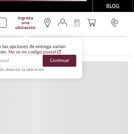
BLOG
Ingresa
una
ubicación
ndo comentarios…
IMENTOS Y ACCESORIOS
WINE SERVICES
y las opciones de entrega varían
pción del producto
gión.
No se mi codigo postal
Continuar
es Técnicos
do detectar la ubicación