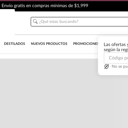
Envío gratis en compras mínimas de $1,999
¿Qué estas buscando?
Carga
DESTILADOS
NUEVOS PRODUCTOS
PROMOCIONES
OUTLET
AL
Las ofertas 
Descri
según la re
Detall
No se pu