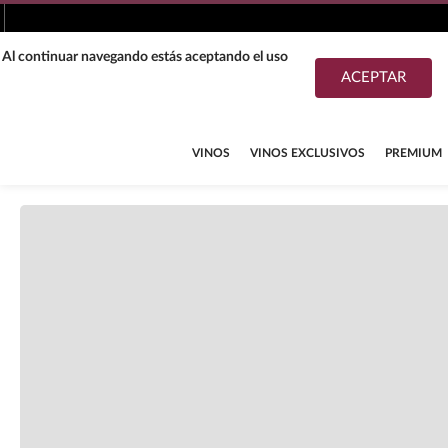
. Al continuar navegando estás aceptando el uso
ACEPTAR
TÉRMINOS MÁS BUSCADOS
1
.
tequila
VINOS
VINOS EXCLUSIVOS
PREMIUM
2
.
whisky
3
.
tequilas
4
.
ron
5
.
mezcal
6
.
cerveza
7
.
maestro dobel
8
.
buchanans
9
.
don julio