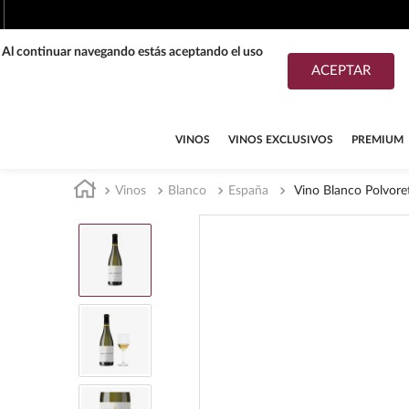
. Al continuar navegando estás aceptando el uso
ACEPTAR
TÉRMINOS MÁS BUSCADOS
1
.
tequila
VINOS
VINOS EXCLUSIVOS
PREMIUM
2
.
whisky
Vinos
Blanco
España
Vino Blanco Polvore
3
.
tequilas
4
.
ron
5
.
mezcal
6
.
cerveza
7
.
buchanans
8
.
don julio
9
.
maestro dobel