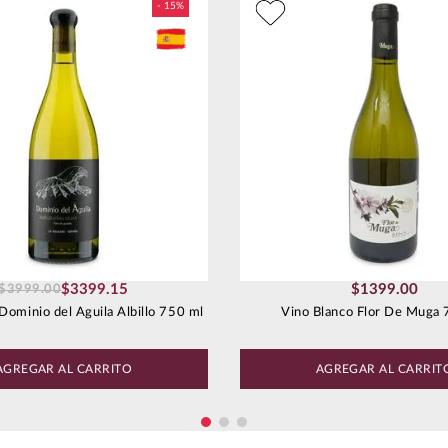
$
3399
.
15
$
1399
.
00
$
3999
.
00
Dominio del Aguila Albillo 750 ml
Vino Blanco Flor De Muga 
AGREGAR AL CARRITO
AGREGAR AL CARRIT