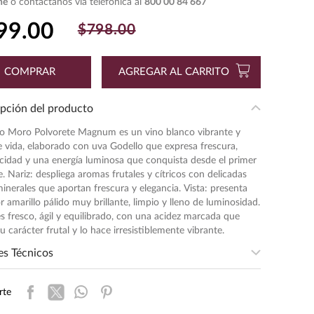
ne
o contáctanos vía telefónica al
800 00 84 667
99
.
00
$
798
.
00
COMPRAR
AGREGAR AL CARRITO
pción del producto
lio Moro Polvorete Magnum es un vino blanco vibrante y
e vida, elaborado con uva Godello que expresa frescura,
cidad y una energía luminosa que conquista desde el primer
e. Nariz: despliega aromas frutales y cítricos con delicadas
inerales que aportan frescura y elegancia. Vista: presenta
r amarillo pálido muy brillante, limpio y lleno de luminosidad.
s fresco, ágil y equilibrado, con una acidez marcada que
su carácter frutal y lo hace irresistiblemente vibrante.
es Técnicos
merce Tipo Orgánico
:
SUSTENTABLE
rte
sidad
:
MEDIA