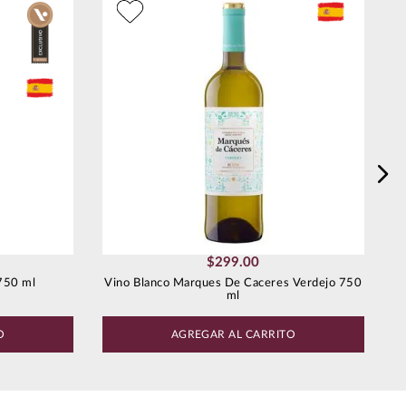
$
299
.
00
750 ml
Vino Blanco Marques De Caceres Verdejo 750
ml
O
AGREGAR AL CARRITO