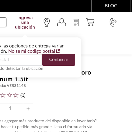
BLOG
Ingresa
una
ubicación
IMENTOS Y ACCESORIOS
WINE SERVICES
y las opciones de entrega varían
gión.
No se mi codigo postal
Continuar
do detectar la ubicación
 Blanco Polvorete Emilio Moro
num 1.5lt
cia
:
VEB31148
☆
☆
☆
(
0
)
＋
s agregar más producto del disponible en inventario?
hacer tu pedido más grande, llena el formulario vía