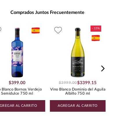
entación
:
1500
ad de Medida
:
MILILITRO
Comprados Juntos Frecuentemente
s de Alcohol
:
13.5%
daje
:
Mariscos, Carnes Blancas,
Ensaladas
Vino Blan
:
1.18
GODELLO
$
399
.
00
$
3399
.
15
$
3999
.
00
o Blanco Bornos Verdejo
Vino Blanco Dominio del Aguila
Semidulce 750 ml
Albillo 750 ml
GREGAR AL CARRITO
AGREGAR AL CARRITO
AGREG