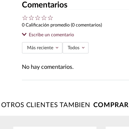
Comentarios
☆
☆
☆
☆
☆
0 Calificación promedio
(0 comentarios)
Escribe un comentario
Más reciente
Todos
Agregar comentario
No hay comentarios.
Título
Califica el producto de 1 a 5 estrellas
★
★
★
★
★
OTROS CLIENTES TAMBIEN
Tu nombre