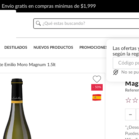
Envío gratis en compras mínimas de $1,999
¿Qué estas buscando?
DESTILADOS
NUEVOS PRODUCTOS
PROMOCIONES
OUTLET
AL
Las ofertas 
según la re
te Emilio Moro Magnum 1.5lt
No se pu
Vino
Mag
Referen
☆
☆
－
*¿Desea
Puedes 