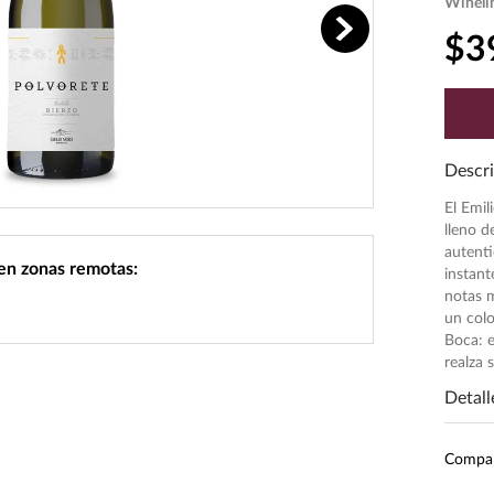
Wineli
$
3
Descri
El Emi
lleno d
autenti
 en zonas remotas:
instant
notas m
un colo
Boca: e
realza 
Detall
Ecom
Compa
Inten