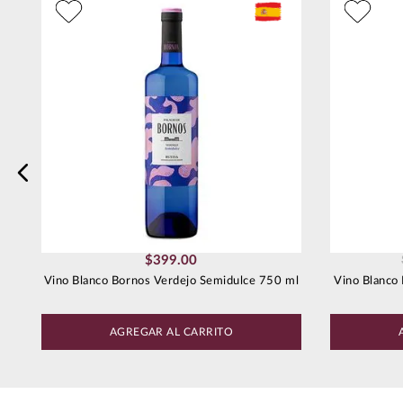
Dirección de email
Escribe un comentario
Enviar comentario
$
399
.
00
Vino Blanco Bornos Verdejo Semidulce 750 ml
Vino Blanco 
AGREGAR AL CARRITO