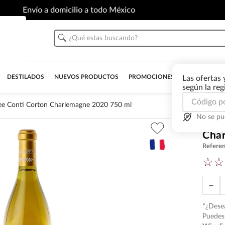
Envío a domicilio a todo México
¿Qué estas buscando?
DESTILADOS
NUEVOS PRODUCTOS
PROMOCIONES
OUTLET
AL
Las ofertas 
según la re
e Conti Corton Charlemagne 2020 750 ml
No se pu
Vino
Cha
Referen
☆
☆
－
*¿Desea
Puedes 