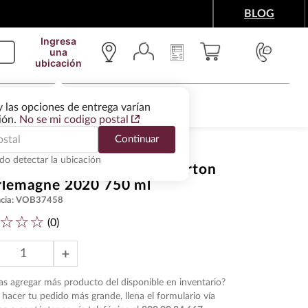
BLOG
Ingresa
una
ubicación
IMENTOS Y ACCESORIOS
WINE SERVICES
y las opciones de entrega varían
gión.
No se mi codigo postal
Continuar
do detectar la ubicación
 Blanco Romanee Conti Corton
rlemagne 2020 750 ml
cia
:
VOB37458
☆
☆
☆
(
0
)
＋
s agregar más producto del disponible en inventario?
hacer tu pedido más grande, llena el formulario vía