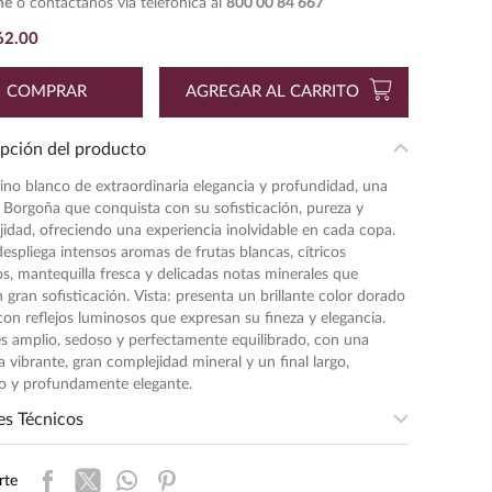
ne
o contáctanos vía telefónica al
800 00 84 667
62
.
00
COMPRAR
AGREGAR AL CARRITO
pción del producto
ino blanco de extraordinaria elegancia y profundidad, una
 Borgoña que conquista con su sofisticación, pureza y
idad, ofreciendo una experiencia inolvidable en cada copa.
despliega intensos aromas de frutas blancas, cítricos
, mantequilla fresca y delicadas notas minerales que
 gran sofisticación. Vista: presenta un brillante color dorado
con reflejos luminosos que expresan su fineza y elegancia.
s amplio, sedoso y perfectamente equilibrado, con una
a vibrante, gran complejidad mineral y un final largo,
do y profundamente elegante.
es Técnicos
sidad
:
MEDIA
rte
entación
:
750