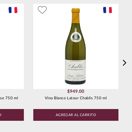
$
949
.
00
sse 750 ml
Vino Blanco Latour Chablis 750 ml
O
AGREGAR AL CARRITO