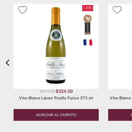
Dirección de email
s
Escribe un comentario
Enviar comentario
$
324
.
50
$
649
.
00
Vino Blanco Latour Pouilly Fuisse 375 ml
Vino Blanco
AGREGAR AL CARRITO