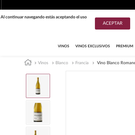
. Al continuar navegando estás aceptando el uso
ACEPTAR
TÉRMINOS MÁS BUSCADOS
1
.
tequila
VINOS
VINOS EXCLUSIVOS
PREMIUM
2
.
whisky
Vinos
Blanco
Francia
Vino Blanco Romane
3
.
tequilas
4
.
ron
5
.
mezcal
6
.
cerveza
7
.
buchanans
8
.
don julio
9
.
maestro dobel