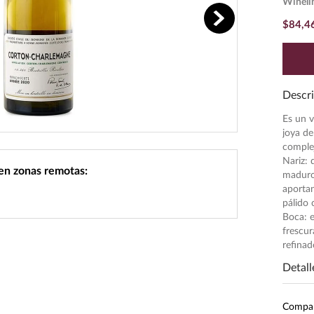
Wineli
$
84
,
4
Descri
Es un v
joya de
complej
Nariz: 
 en zonas remotas:
maduros
aportan
pálido 
Boca: e
frescur
refina
Detall
Inten
Compa
Pres