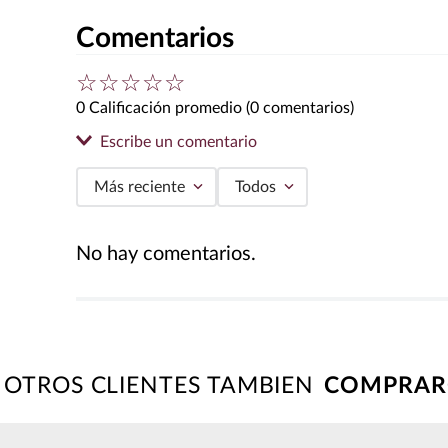
Comentarios
☆
☆
☆
☆
☆
0 Calificación promedio
(0 comentarios)
Escribe un comentario
Más reciente
Todos
Agregar comentario
No hay comentarios.
Título
Califica el producto de 1 a 5 estrellas
★
★
★
★
★
OTROS CLIENTES TAMBIEN
Tu nombre