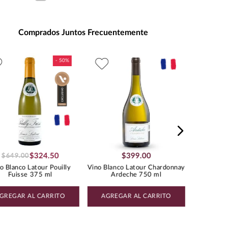
ad de Medida
:
MILILITRO
s de Alcohol
:
14.0%
Comprados Juntos Frecuentemente
:
1.18
CHARDONNAY
Vino Bla
Fu
$
324
.
50
$
399
.
00
$
649
.
00
o Blanco Latour Pouilly
Vino Blanco Latour Chardonnay
Fuisse 375 ml
Ardeche 750 ml
GREGAR AL CARRITO
AGREGAR AL CARRITO
AGREG