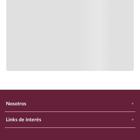
Comentarios
Cargando el resumen…
Escribe un comentario
Más reciente
Todos
Nosotros
+
Agregar comentario
Cargando comentarios…
Nuestra Empresa
Links de interés
+
Título
Ubica Tu Tienda Más Cercana
Catálogo
Aviso de Privacidad