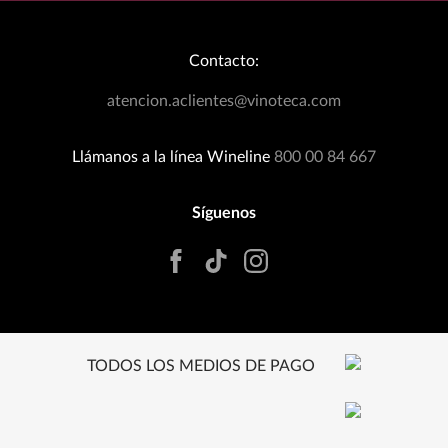
Bodegas Exclusivas
Términos y Condiciones
Califica el producto de 1 a 5 estrellas
Blog
Política de Devoluciones
★
★
★
★
★
Contacto:
Eventos Wineplanner
Política de Promociones
Tu nombre
T&C Dinámica Fútbol
atencion.aclientes@vinoteca.com
Facturación clientes tienda física
Rastrea tu Pedido
Llámanos a la línea Wineline
800 00 84 667
Dirección de email
Síguenos
Escribe un comentario
TODOS LOS MEDIOS DE PAGO
Enviar comentario