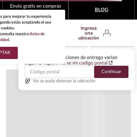
Cargando comentarios…
Envío gratis en compras
BLOG
mínimas de $1,999
s para mejorar tu experiencia
egando estás aceptando el uso
Ingresa
 cookies.
una
consulta nuestro
Aviso de
ubicación
cidad.
¿Qué estas buscando?
PTAR
Las ofertas y las opciones de entrega varían
según la región.
No se mi codigo postal
TÉRMINOS MÁS
Continuar
BUSCADOS
1
.
tequila
No se pudo detectar la ubicación
2
.
whisky
3
.
tequilas
4
.
ron
5
.
mezcal
6
.
cerveza