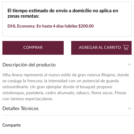
7
.
maestro dobel
El tiempo estimado de envío a domicilio no aplica en
zonas remotas:
8
.
buchanans
DHL Economy: En hasta 4 días hábiles $200.00
9
.
don julio
10
.
black label
COMPRAR
AGREGAR AL CARRITO
Descripción del producto
Viña Arana representa al nuevo estilo de gran reserva Riojano, donde
se conjuga la frescura, la intensidad con un potencial de guarda
extraordinario. Un gran ejemplar donde el bouquet propone
sotobosque, pastelería, cedro ahumado, tabaco, flores secas. Fineza
con taninos espectaculares.
Detalles Técnicos
Intensidad
:
MEDIA
Comparte
Presentación
:
1500