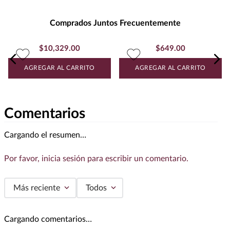
Unidad de Medida
:
MILILITRO
Grados de Alcohol
:
14.5%
Comprados Juntos Frecuentemente
Peso
:
1.18
$
10
,
329
.
00
$
649
.
00
Uva
TEMPRANILLO
AGREGAR AL CARRITO
AGREGAR AL CARRITO
Comentarios
Cargando el resumen…
Por favor, inicia sesión para escribir un comentario.
Más reciente
Todos
Cargando comentarios…