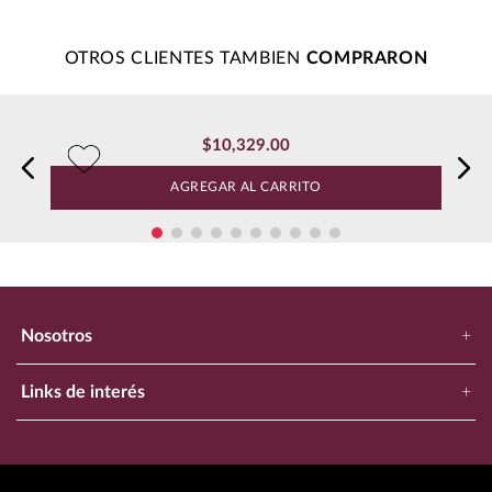
OTROS CLIENTES TAMBIEN
$
10
,
329
.
00
AGREGAR AL CARRITO
Nosotros
+
Nuestra Empresa
Links de interés
+
Ubica Tu Tienda Más Cercana
Catálogo
Aviso de Privacidad
Bodegas Exclusivas
Términos y Condiciones