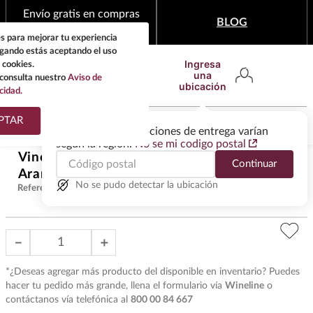
Envío gratis en compras
BLOG
mínimas de $1,999
s para mejorar tu experiencia
egando estás aceptando el uso
Ingresa
 cookies.
una
consulta nuestro
Aviso de
ubicación
cidad.
¿Qué estas buscando?
PTAR
Las ofertas y las opciones de entrega varían
según la región.
No se mi codigo postal
TÉRMINOS MÁS
Vino Tinto Gran Reserva Viña
Continuar
BUSCADOS
$
2899
.
00
Arana Magnum 1.5lt
1
.
tequila
No se pudo detectar la ubicación
Referencia
:
VET32972
2
.
whisky
3
.
tequilas
－
＋
4
.
ron
*¿Deseas agregar más producto del disponible en inventario? Puedes
5
.
mezcal
hacer tu pedido más grande, llena el formulario vía
Wineline
o
contáctanos vía telefónica al
800 00 84 667
6
.
cerveza