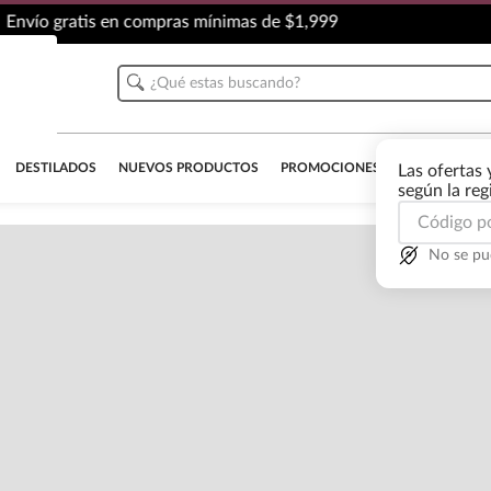
Envío gratis en compras mínimas de $1,999
¿Qué estas buscando?
Carga
DESTILADOS
NUEVOS PRODUCTOS
PROMOCIONES
OUTLET
AL
Las ofertas 
Descri
según la re
Detall
No se pu