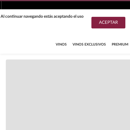
. Al continuar navegando estás aceptando el uso
ACEPTAR
TÉRMINOS MÁS BUSCADOS
1
.
tequila
VINOS
VINOS EXCLUSIVOS
PREMIUM
2
.
whisky
3
.
tequilas
4
.
ron
5
.
mezcal
6
.
cerveza
7
.
buchanans
8
.
maestro dobel
9
.
don julio