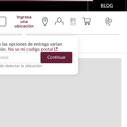
BLOG
Ingresa
una
ubicación
ndo comentarios…
IMENTOS Y ACCESORIOS
WINE SERVICES
y las opciones de entrega varían
pción del producto
gión.
No se mi codigo postal
Continuar
es Técnicos
do detectar la ubicación