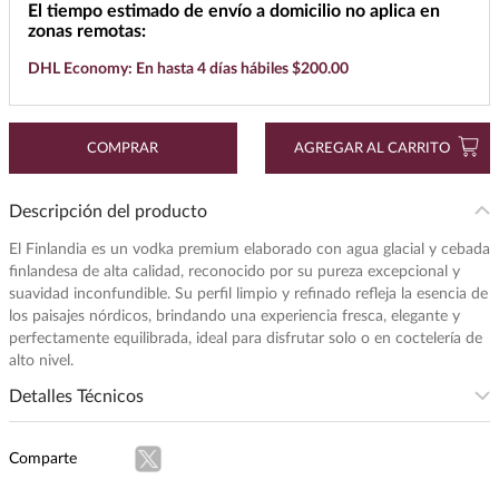
El tiempo estimado de envío a domicilio no aplica en
zonas remotas:
7
.
buchanans
DHL Economy: En hasta 4 días hábiles $200.00
8
.
maestro dobel
9
.
don julio
10
.
black label
COMPRAR
AGREGAR AL CARRITO
Descripción del producto
El Finlandia es un vodka premium elaborado con agua glacial y cebada
finlandesa de alta calidad, reconocido por su pureza excepcional y
suavidad inconfundible. Su perfil limpio y refinado refleja la esencia de
los paisajes nórdicos, brindando una experiencia fresca, elegante y
perfectamente equilibrada, ideal para disfrutar solo o en coctelería de
alto nivel.
Detalles Técnicos
Presentación
:
750
Comparte
Unidad de Medida
:
MILILITRO