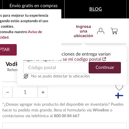
Envío gratis en compras
BLOG
mínimas de $1,999
s para mejorar tu experiencia
egando estás aceptando el uso
Ingresa
 cookies.
una
consulta nuestro
Aviso de
ubicación
cidad.
¿Qué estas buscando?
PTAR
Las ofertas y las opciones de entrega varían
según la región.
No se mi codigo postal
TÉRMINOS MÁS
Vodka Finlandia 750 ml
$
344
.
00
Continuar
BUSCADOS
Referencia
:
V28025
1
.
tequila
No se pudo detectar la ubicación
2
.
whisky
－
＋
3
.
tequilas
*¿Deseas agregar más producto del disponible en inventario? Puedes
4
.
ron
hacer tu pedido más grande, llena el formulario vía
Wineline
o
contáctanos vía telefónica al
800 00 84 667
5
.
mezcal
6
.
cerveza