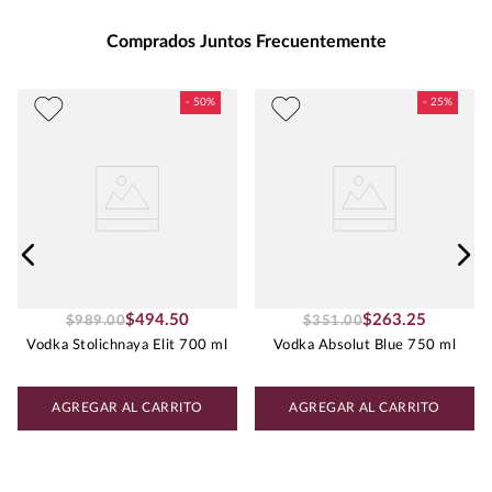
Grados de Alcohol
:
40.0%
Peso
:
0.75
Comprados Juntos Frecuentemente
$
494
.
50
$
263
.
25
$
989
.
00
$
351
.
00
Vodka Stolichnaya Elit 700 ml
Vodka Absolut Blue 750 ml
AGREGAR AL CARRITO
AGREGAR AL CARRITO