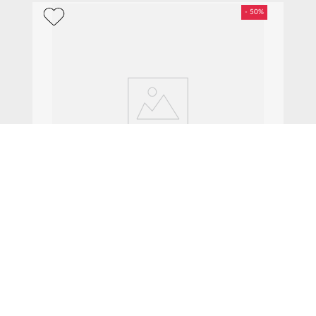
$
494
.
50
$
989
.
00
Vodka Stolichnaya Elit 700 ml
AGREGAR AL CARRITO