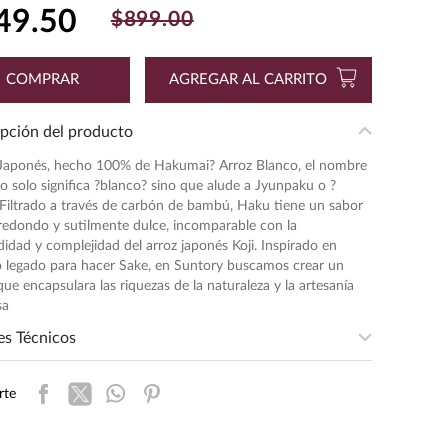
49
.
50
$
899
.
00
COMPRAR
AGREGAR AL CARRITO
pción del producto
Japonés, hecho 100% de Hakumai? Arroz Blanco, el nombre
 solo significa ?blanco? sino que alude a Jyunpaku o ?
. Filtrado a través de carbón de bambú, Haku tiene un sabor
redondo y sutilmente dulce, incomparable con la
idad y complejidad del arroz japonés Koji. Inspirado en
o legado para hacer Sake, en Suntory buscamos crear un
ue encapsulara las riquezas de la naturaleza y la artesanía
sa
es Técnicos
entación
:
700
rte
ad de Medida
:
MILILITRO
s de Alcohol
:
40.0%