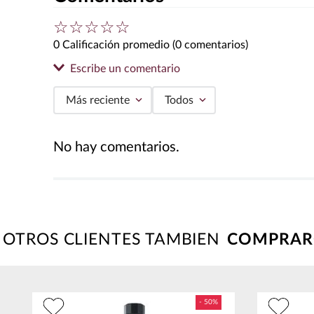
☆
☆
☆
☆
☆
0 Calificación promedio
(0 comentarios)
Escribe un comentario
Más reciente
Todos
Agregar comentario
No hay comentarios.
Título
Califica el producto de 1 a 5 estrellas
★
★
★
★
★
OTROS CLIENTES TAMBIEN
Tu nombre
Dirección de email