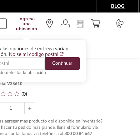
BLOG
Ingresa
una
ubicación
IMENTOS Y ACCESORIOS
WINE SERVICES
y las opciones de entrega varían
gión.
No se mi codigo postal
Continuar
do detectar la ubicación
ka Haku Suntory 700 ml
cia
:
V28610
☆
☆
☆
(
0
)
＋
s agregar más producto del disponible en inventario?
hacer tu pedido más grande, llena el formulario vía
ne
o contáctanos vía telefónica al
800 00 84 667