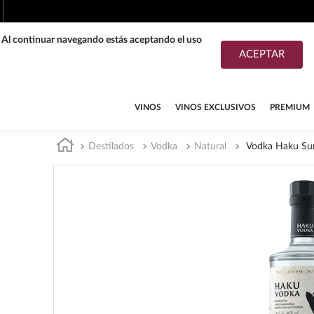
. Al continuar navegando estás aceptando el uso
ACEPTAR
TÉRMINOS MÁS BUSCADOS
1
.
tequila
VINOS
VINOS EXCLUSIVOS
PREMIUM
2
.
whisky
Destilados
Vodka
Natural
Vodka Haku Su
3
.
tequilas
4
.
ron
5
.
mezcal
6
.
cerveza
7
.
maestro dobel
8
.
buchanans
9
.
don julio