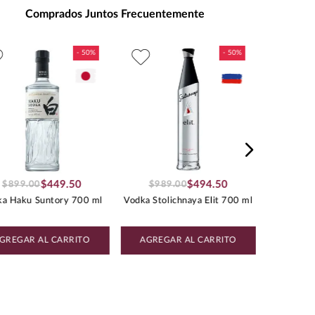
daje
:
Ideal para disfrutar con sushi,
Comprados Juntos Frecuentemente
sashimi, tempura y cocina
japonesa.
:
1.18
Vodka G
$
449
.
50
$
494
.
50
$
899
.
00
$
989
.
00
ka Haku Suntory 700 ml
Vodka Stolichnaya Elit 700 ml
GREGAR AL CARRITO
AGREGAR AL CARRITO
AGREG