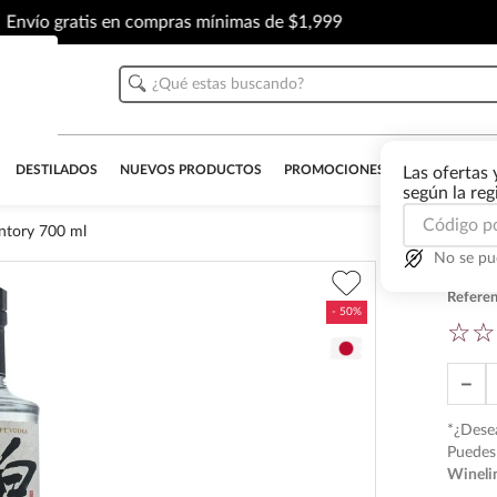
Envío gratis en compras mínimas de $1,999
¿Qué estas buscando?
DESTILADOS
NUEVOS PRODUCTOS
PROMOCIONES
OUTLET
AL
Las ofertas 
según la re
ntory 700 ml
No se pu
Vod
Referen
☆
☆
－
*¿Desea
Puedes 
Wineli