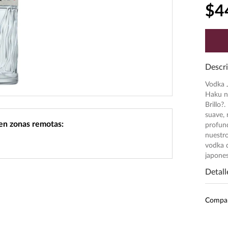
$
4
Descri
Vodka 
Haku no
Brillo?
suave, 
 en zonas remotas:
profund
nuestr
vodka q
japone
Detall
Pres
Compa
Unid
Grado