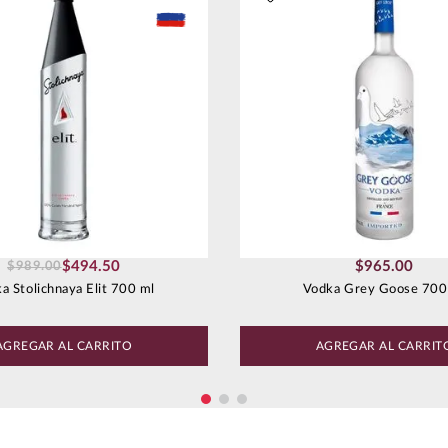
$
494
.
50
$
965
.
00
$
989
.
00
a Stolichnaya Elit 700 ml
Vodka Grey Goose 700
AGREGAR AL CARRITO
AGREGAR AL CARRIT