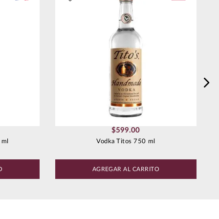
$
599
.
00
 ml
Vodka Titos 750 ml
O
AGREGAR AL CARRITO