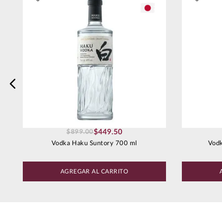
Escribe un comentario
Enviar comentario
$
449
.
50
$
899
.
00
Vodka Haku Suntory 700 ml
Vodk
AGREGAR AL CARRITO