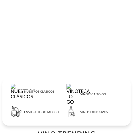
7
.
cerveza
8
.
buchanans
9
.
maestro dobel
10
.
black label
NUESTROS CLÁSICOS
VINOTECA TO GO
ENVIO A TODO MÉXICO
VINOS EXCLUSIVOS