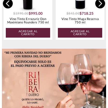
$
995
.
00
$
718
.
25
$
1990
.
00
$
845
.
00
Vino Tinto Errazuriz Don
Vino Tinto Muga Reserva
Maximiano Founders 750 ml
750 ml
AGREGAR AL
AGREGAR AL
CARRITO
CARRITO