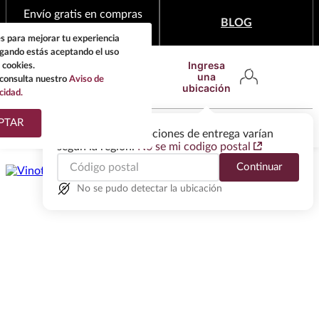
Envío gratis en compras
BLOG
mínimas de $1,999
s para mejorar tu experiencia
egando estás aceptando el uso
Ingresa
 cookies.
una
consulta nuestro
Aviso de
ubicación
cidad.
¿Qué estas buscando?
PTAR
Las ofertas y las opciones de entrega varían
según la región.
No se mi codigo postal
TÉRMINOS MÁS
Continuar
BUSCADOS
1
.
tequila
No se pudo detectar la ubicación
2
.
whisky
3
.
tequilas
4
.
ron
5
.
mezcal
6
.
don julio