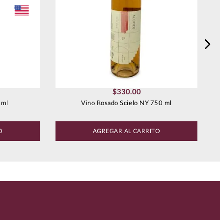
$
330
.
00
 ml
Vino Rosado Scielo NY 750 ml
O
AGREGAR AL CARRITO