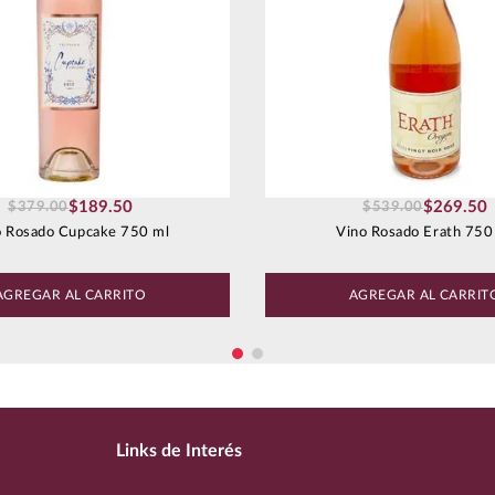
$
189
.
50
$
269
.
50
$
379
.
00
$
539
.
00
o Rosado Cupcake 750 ml
Vino Rosado Erath 750
AGREGAR AL CARRITO
AGREGAR AL CARRIT
Links de Interés