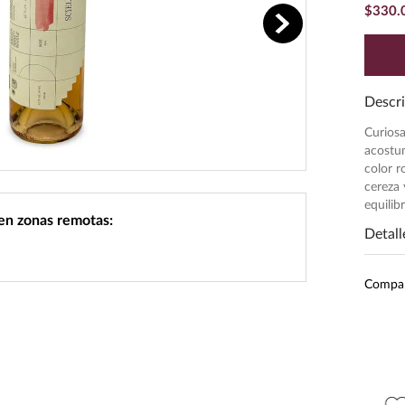
$
330
.
Descri
Curiosa
acostu
color r
cereza 
equilib
 en zonas remotas:
Detall
Inten
Compa
Pres
Unid
Grado
Best 
Peso
$
399
.
00
$
259
.
00