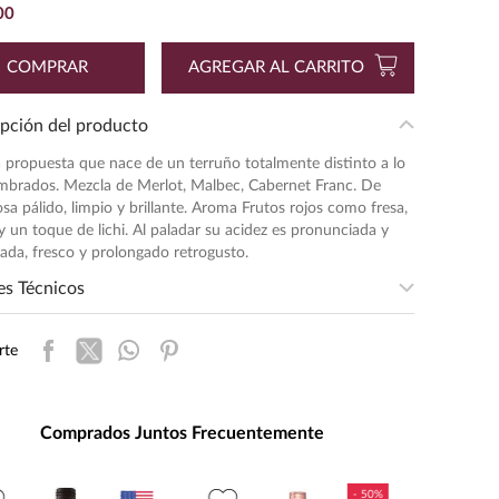
00
COMPRAR
AGREGAR AL CARRITO
pción del producto
 propuesta que nace de un terruño totalmente distinto a lo
mbrados. Mezcla de Merlot, Malbec, Cabernet Franc. De
osa pálido, limpio y brillante. Aroma Frutos rojos como fresa,
y un toque de lichi. Al paladar su acidez es pronunciada y
rada, fresco y prolongado retrogusto.
es Técnicos
sidad
:
LIGERA
rte
entación
:
750
ad de Medida
:
MILILITRO
s de Alcohol
:
12.7%
Comprados Juntos Frecuentemente
Value
:
Menos de $500.00
:
0.75
$
53