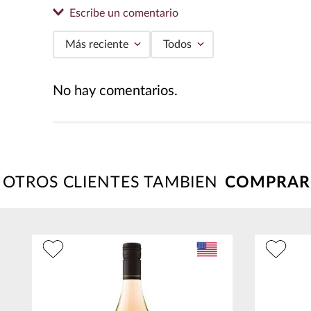
Escribe un comentario
Más reciente
Todos
Agregar comentario
No hay comentarios.
Título
Califica el producto de 1 a 5 estrellas
★
★
★
★
★
OTROS CLIENTES TAMBIEN
Tu nombre
Dirección de email
50
Escribe un comentario