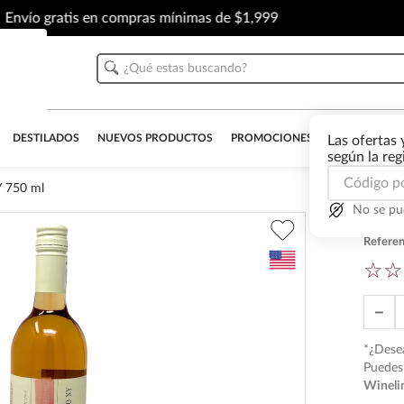
Envío gratis en compras mínimas de $1,999
¿Qué estas buscando?
DESTILADOS
NUEVOS PRODUCTOS
PROMOCIONES
OUTLET
AL
Las ofertas 
según la re
Y 750 ml
No se pu
Vino
Referen
☆
☆
－
*¿Desea
Puedes 
Wineli