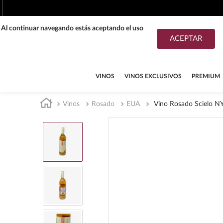
. Al continuar navegando estás aceptando el uso
ACEPTAR
TÉRMINOS MÁS BUSCADOS
1
.
tequila
VINOS
VINOS EXCLUSIVOS
PREMIUM
2
.
whisky
Vinos
Rosado
EUA
Vino Rosado Scielo N
3
.
tequilas
4
.
ron
5
.
mezcal
6
.
cerveza
7
.
maestro dobel
8
.
buchanans
9
.
don julio