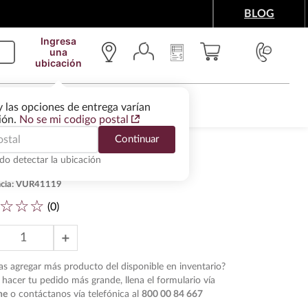
BLOG
Ingresa
una
ubicación
IMENTOS Y ACCESORIOS
WINE SERVICES
y las opciones de entrega varían
gión.
No se mi codigo postal
Continuar
do detectar la ubicación
 Rosado Scielo NY 750 ml
cia
:
VUR41119
☆
☆
☆
(
0
)
＋
s agregar más producto del disponible en inventario?
hacer tu pedido más grande, llena el formulario vía
ne
o contáctanos vía telefónica al
800 00 84 667