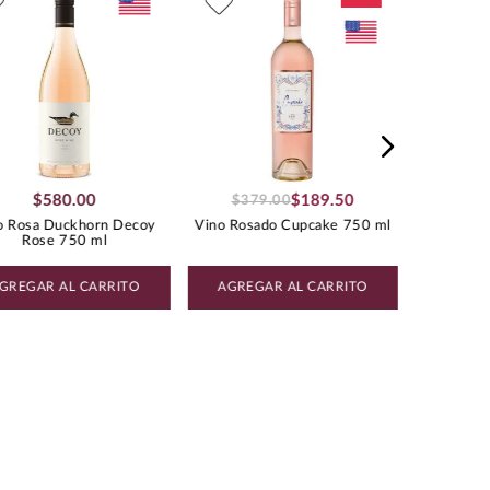
Vino Ro
BLEND DE TINTAS
$
580
.
00
$
189
.
50
$
379
.
00
o Rosa Duckhorn Decoy
Vino Rosado Cupcake 750 ml
Rose 750 ml
GREGAR AL CARRITO
AGREGAR AL CARRITO
AGREG