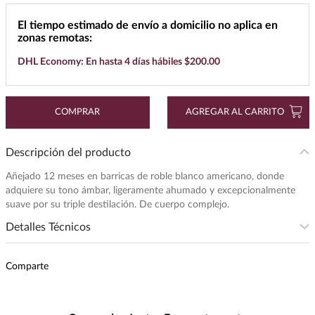
7
.
buchanans
El tiempo estimado de envío a domicilio no aplica en
zonas remotas:
8
.
maestro dobel
DHL Economy: En hasta 4 días hábiles $200.00
9
.
don julio
10
.
black label
COMPRAR
AGREGAR AL CARRITO
Descripción del producto
Añejado 12 meses en barricas de roble blanco americano, donde
adquiere su tono ámbar, ligeramente ahumado y excepcionalmente
suave por su triple destilación. De cuerpo complejo.
Detalles Técnicos
Presentación
:
750
Comparte
Unidad de Medida
:
MILILITRO
Grados de Alcohol
:
38.0%
Maridaje
:
Ideal con filete de res, pato,