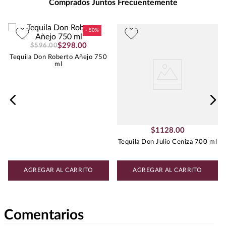
Comprados Juntos Frecuentemente
quesos maduros y postres de
chocolate.
Peso
:
0.75
$
298
.
00
$
596
.
00
Tequila Don Roberto Añejo 750
ml
$
1128
.
00
Tequila Don Julio Ceniza 700 ml
AGREGAR AL CARRITO
AGREGAR AL CARRITO
Comentarios