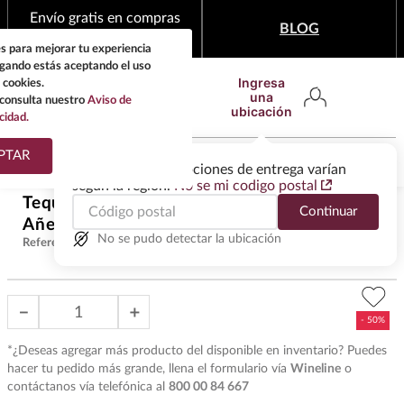
Envío gratis en compras
BLOG
mínimas de $1,999
s para mejorar tu experiencia
egando estás aceptando el uso
Ingresa
 cookies.
una
consulta nuestro
Aviso de
ubicación
cidad.
¿Qué estas buscando?
PTAR
Las ofertas y las opciones de entrega varían
según la región.
No se mi codigo postal
TÉRMINOS MÁS
Tequila Sauza 3 Generaciones
$
417
.
50
Continuar
BUSCADOS
Añejo 750 ml
$
835
.
00
1
.
tequila
No se pudo detectar la ubicación
Referencia
:
T27087
2
.
whisky
3
.
tequilas
－
＋
4
.
ron
*¿Deseas agregar más producto del disponible en inventario? Puedes
5
.
mezcal
hacer tu pedido más grande, llena el formulario vía
Wineline
o
contáctanos vía telefónica al
800 00 84 667
6
.
cerveza