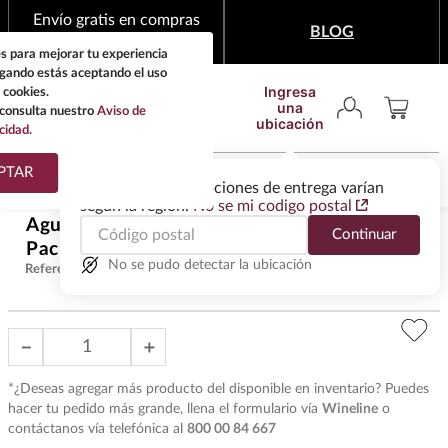
Envío gratis en compras
BLOG
mínimas de $1,999
s para mejorar tu experiencia
egando estás aceptando el uso
Ingresa
 cookies.
una
consulta nuestro
Aviso de
ubicación
cidad.
¿Qué estas buscando?
PTAR
Las ofertas y las opciones de entrega varían
según la región.
No se mi codigo postal
TÉRMINOS MÁS
Agua Mineral Topo Chico Vidrio 12
Continuar
BUSCADOS
$
200
.
00
Pack 192 ml
1
.
tequila
No se pudo detectar la ubicación
Referencia
:
A1259
2
.
whisky
3
.
tequilas
－
＋
4
.
ron
*¿Deseas agregar más producto del disponible en inventario? Puedes
5
.
mezcal
hacer tu pedido más grande, llena el formulario vía
Wineline
o
contáctanos vía telefónica al
800 00 84 667
6
.
cerveza