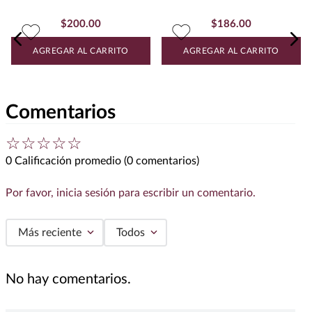
$
186
.
00
Agua Perrier 8 Pack Lata 330
$
200
.
00
ml
Agua Mineral Topo Chico Vidrio
12 Pack 192 ml
AGREGAR AL CARRITO
AGREGAR AL CARRITO
Comentarios