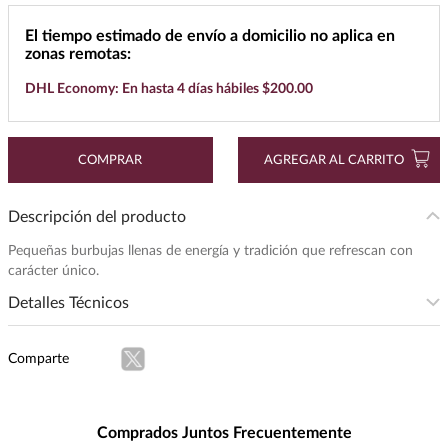
7
.
buchanans
El tiempo estimado de envío a domicilio no aplica en
zonas remotas:
8
.
maestro dobel
DHL Economy: En hasta 4 días hábiles $200.00
9
.
don julio
10
.
black label
COMPRAR
AGREGAR AL CARRITO
Descripción del producto
Pequeñas burbujas llenas de energía y tradición que refrescan con
carácter único.
Detalles Técnicos
Presentación
:
192
Comparte
Unidad de Medida
:
MILILITRO
Peso
:
1
Comprados Juntos Frecuentemente