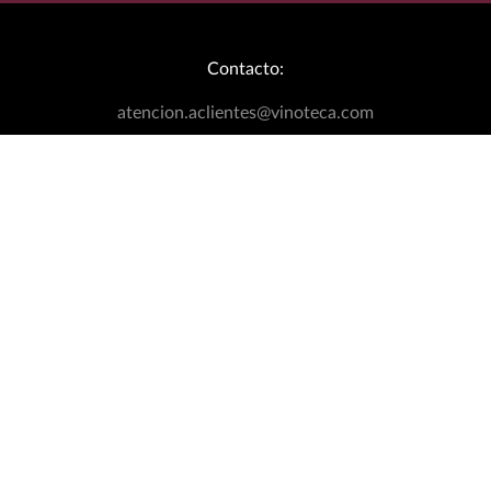
Agua Mineral Topo Chico Vidrio 12 Pack 192 ml
AGREGAR AL CARRITO
Nosotros
+
Nuestra Empresa
Links de interés
+
Ubica Tu Tienda Más Cercana
Catálogo
Aviso de Privacidad
Bodegas Exclusivas
Términos y Condiciones
Blog
Política de Devoluciones
Contacto:
Eventos Wineplanner
Política de Promociones
T&C Dinámica Fútbol
atencion.aclientes@vinoteca.com
Facturación clientes tienda física