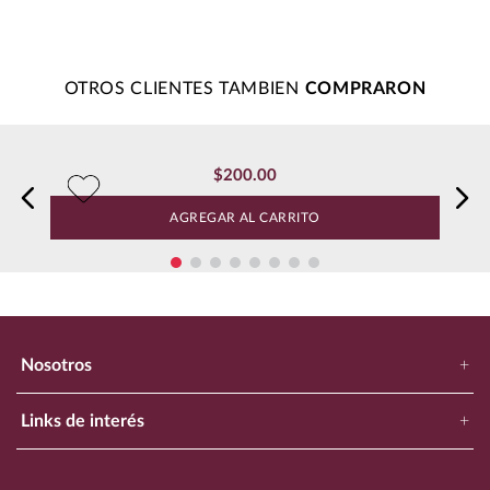
☆
☆
☆
☆
☆
0 Calificación promedio
(0 comentarios)
Por favor, inicia sesión para escribir un comentario.
Más reciente
Todos
No hay comentarios.
OTROS CLIENTES TAMBIEN
$
200
.
00