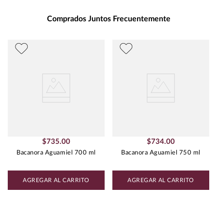
Grados de Alcohol
:
41.0%
Maridaje
:
Se recomienda frio, servido en
Comprados Juntos Frecuentemente
la rocas.
Peso
:
0.75
$
735
.
00
$
734
.
00
Bacanora Aguamiel 700 ml
Bacanora Aguamiel 750 ml
AGREGAR AL CARRITO
AGREGAR AL CARRITO