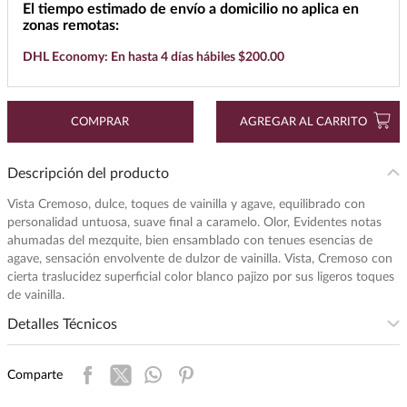
El tiempo estimado de envío a domicilio no aplica en
7
.
maestro dobel
zonas remotas:
DHL Economy: En hasta 4 días hábiles $200.00
8
.
buchanans
9
.
don julio
10
.
black label
COMPRAR
AGREGAR AL CARRITO
Descripción del producto
Vista Cremoso, dulce, toques de vainilla y agave, equilibrado con
personalidad untuosa, suave final a caramelo. Olor, Evidentes notas
ahumadas del mezquite, bien ensamblado con tenues esencias de
agave, sensación envolvente de dulzor de vainilla. Vista, Cremoso con
cierta traslucidez superficial color blanco pajizo por sus ligeros toques
de vainilla.
Detalles Técnicos
Presentación
:
750
Comparte
Unidad de Medida
:
MILILITRO