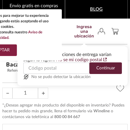
Envío gratis en compras
BLOG
mínimas de $1,999
s para mejorar tu experiencia
egando estás aceptando el uso
Ingresa
 cookies.
una
consulta nuestro
Aviso de
ubicación
cidad.
¿Qué estas buscando?
PTAR
Las ofertas y las opciones de entrega varían
según la región.
No se mi codigo postal
TÉRMINOS MÁS
Bacanora Aguamiel 750 ml
$
734
.
00
Continuar
BUSCADOS
Referencia
:
T7426
1
.
tequila
No se pudo detectar la ubicación
2
.
whisky
－
＋
3
.
tequilas
*¿Deseas agregar más producto del disponible en inventario? Puedes
4
.
ron
hacer tu pedido más grande, llena el formulario vía
Wineline
o
contáctanos vía telefónica al
800 00 84 667
5
.
mezcal
6
.
cerveza