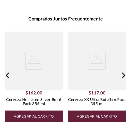
Unidad de Medida
:
MILILITRO
Grados de Alcohol
:
4.5%
Peso
:
1.18
Comprados Juntos Frecuentemente
$
162
.
00
$
117
.
00
Cerveza Heineken Silver Bot 6
Cerveza XX Ultra Botella 6 Pack
Pack 355 ml
355 ml
AGREGAR AL CARRITO
AGREGAR AL CARRITO