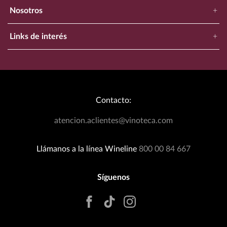
Nosotros
+
Nuestra Empresa
Links de interés
+
Ubica Tu Tienda Más Cercana
Catálogo
Aviso de Privacidad
Bodegas Exclusivas
Términos y Condiciones
Blog
Política de Devoluciones
Contacto:
Eventos Wineplanner
Política de Promociones
T&C Dinámica Fútbol
atencion.aclientes@vinoteca.com
Facturación clientes tienda física
Rastrea tu Pedido
Llámanos a la línea Wineline
800 00 84 667
Síguenos