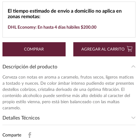
7
.
cerveza
El tiempo estimado de envío a domicilio no aplica en
zonas remotas:
8
.
maestro dobel
DHL Economy: En hasta 4 días hábiles $200.00
9
.
don julio
10
.
black label
COMPRAR
AGREGAR AL CARRITO
Descripción del producto
Cerveza con notas en aroma a caramelo, frutos secos, ligeros matices
a tostado y nueces. De color ámbar intenso pudiendo estar presentes
destellos cobrizos, cristalina derivado de una óptima filtración. El
contenido alcoholico puede sentirse más alto debido al caracter del
propio estilo vienna, pero está bien balanceado con las maltas
caramelo.
Detalles Técnicos
Presentación
:
355
Comparte