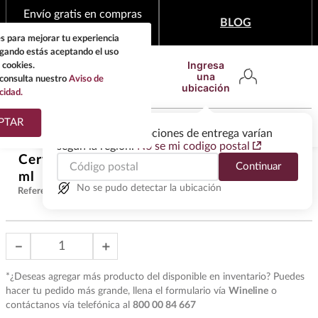
Envío gratis en compras
BLOG
mínimas de $1,999
s para mejorar tu experiencia
egando estás aceptando el uso
Ingresa
 cookies.
una
consulta nuestro
Aviso de
ubicación
cidad.
¿Qué estas buscando?
PTAR
Las ofertas y las opciones de entrega varían
según la región.
No se mi codigo postal
TÉRMINOS MÁS
Cerveza Charro Premium Ambar 355
Continuar
BUSCADOS
$
55
.
00
ml
1
.
tequila
No se pudo detectar la ubicación
Referencia
:
Z43304
2
.
whisky
3
.
tequilas
－
＋
4
.
ron
*¿Deseas agregar más producto del disponible en inventario? Puedes
5
.
mezcal
hacer tu pedido más grande, llena el formulario vía
Wineline
o
contáctanos vía telefónica al
800 00 84 667
6
.
buchanans