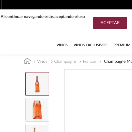
. Al continuar navegando estás aceptando el uso
ACEPTAR
TÉRMINOS MÁS BUSCADOS
1
.
tequila
VINOS
VINOS EXCLUSIVOS
PREMIUM
2
.
whisky
Vinos
Champagne
Francia
Champagne Moe
3
.
tequilas
4
.
ron
5
.
mezcal
6
.
cerveza
7
.
buchanans
8
.
maestro dobel
9
.
don julio