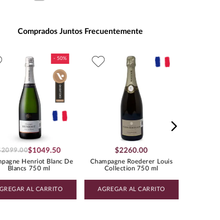
ad de Medida
:
MILILITRO
s de Alcohol
:
12.5%
Comprados Juntos Frecuentemente
:
1.18
PINOT NOIR
Champag
Cr
$
1049
.
50
$
2260
.
00
$
2099
.
00
pagne Henriot Blanc De
Champagne Roederer Louis
Blancs 750 ml
Collection 750 ml
GREGAR AL CARRITO
AGREGAR AL CARRITO
AGREG