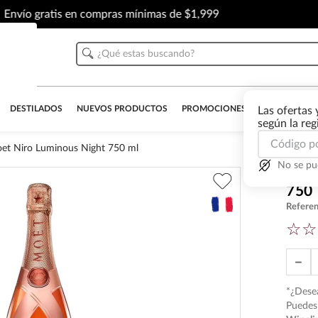
Envío gratis en compras mínimas de $1,999
¿Qué estas buscando?
DESTILADOS
NUEVOS PRODUCTOS
PROMOCIONES
OUTLET
AL
Las ofertas 
según la re
t Niro Luminous Night 750 ml
No se pu
Cha
750
Referen
☆
☆
－
*¿Desea
Puedes 