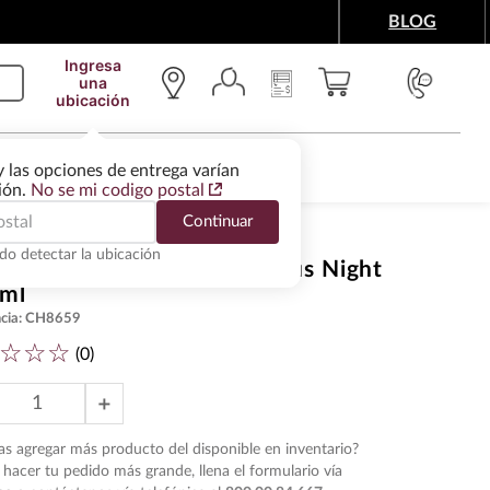
BLOG
Ingresa
una
ubicación
IMENTOS Y ACCESORIOS
WINE SERVICES
y las opciones de entrega varían
gión.
No se mi codigo postal
Continuar
do detectar la ubicación
mpagne Moet Niro Luminous Night
 ml
cia
:
CH8659
☆
☆
☆
(
0
)
＋
s agregar más producto del disponible en inventario?
hacer tu pedido más grande, llena el formulario vía