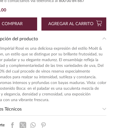
ne
o contáctanos vía telefónica al
800 00 84 667
.
00
COMPRAR
AGREGAR AL CARRITO
pción del producto
Impérial Rosé es una deliciosa expresión del estilo Moët &
, un estilo que se distingue por su brillante frutosidad, su
r paladar y su elegante madurez. El ensamblaje refleja la
dad y complementariedad de las tres variedades de uva, Del
0% del cual procede de vinos reserva especialmente
onados para realzar su intensidad, sutileza y constancia.
aromas intensos y profundas con bayas maduras. Vista: color
sostenido Boca: en el paladar es una suculenta mezcla de
 y elegancia, densidad y cremosidad, una exposición
a con una vibrante frescura.
es Técnicos
sidad
:
MEDIA
rte
entación
:
750