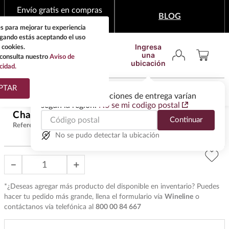
Envío gratis en compras
BLOG
mínimas de $1,999
s para mejorar tu experiencia
egando estás aceptando el uso
Ingresa
 cookies.
una
consulta nuestro
Aviso de
ubicación
cidad.
¿Qué estas buscando?
PTAR
Las ofertas y las opciones de entrega varían
según la región.
No se mi codigo postal
TÉRMINOS MÁS
Champagne Taittinger Brut 750 ml
$
1995
.
00
Continuar
BUSCADOS
Referencia
:
CH8580
1
.
tequila
No se pudo detectar la ubicación
2
.
whisky
－
＋
3
.
tequilas
*¿Deseas agregar más producto del disponible en inventario? Puedes
4
.
ron
hacer tu pedido más grande, llena el formulario vía
Wineline
o
contáctanos vía telefónica al
800 00 84 667
5
.
mezcal
6
.
cerveza