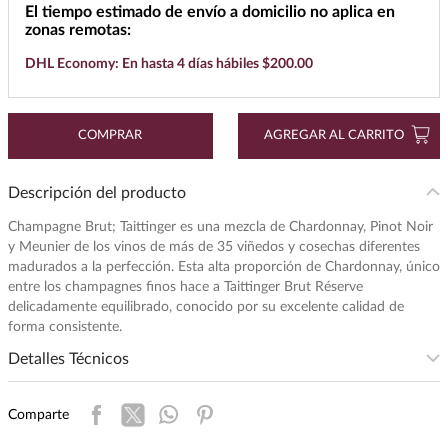
El tiempo estimado de envío a domicilio no aplica en
7
.
buchanans
zonas remotas:
8
.
don julio
DHL Economy: En hasta 4 días hábiles $200.00
9
.
maestro dobel
10
.
black label
COMPRAR
AGREGAR AL CARRITO
Descripción del producto
Champagne Brut; Taittinger es una mezcla de Chardonnay, Pinot Noir
y Meunier de los vinos de más de 35 viñedos y cosechas diferentes
madurados a la perfección. Esta alta proporción de Chardonnay, único
entre los champagnes finos hace a Taittinger Brut Réserve
delicadamente equilibrado, conocido por su excelente calidad de
forma consistente.
Detalles Técnicos
Subregion
:
REIMS, CHAMPAGNE
Comparte
Intensidad
:
MEDIA