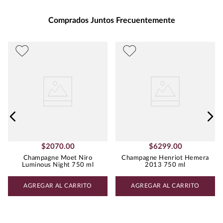
Presentación
:
750
Unidad de Medida
:
MILILITRO
Comprados Juntos Frecuentemente
Grados de Alcohol
:
12.5%
Peso
:
0.75
Uva
CHAMPAGNE BLEND
$
2070
.
00
$
6299
.
00
Champagne Moet Niro
Champagne Henriot Hemera
Luminous Night 750 ml
2013 750 ml
AGREGAR AL CARRITO
AGREGAR AL CARRITO