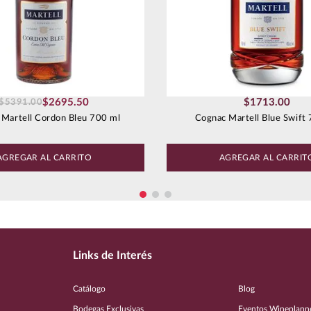
$
2695
.
50
$
1713
.
00
$
5391
.
00
 Martell Cordon Bleu 700 ml
Cognac Martell Blue Swift
AGREGAR AL CARRITO
AGREGAR AL CARRIT
Links de Interés
Catálogo
Blog
Bodegas Exclusivas
Eventos Wineplann