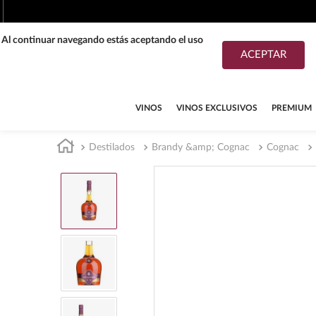
. Al continuar navegando estás aceptando el uso
ACEPTAR
TÉRMINOS MÁS BUSCADOS
1
.
tequila
VINOS
VINOS EXCLUSIVOS
PREMIUM
2
.
whisky
Destilados
Brandy &amp; Cognac
Cognac
3
.
tequilas
4
.
ron
5
.
mezcal
6
.
don julio
7
.
cerveza
8
.
buchanans
9
.
maestro dobel