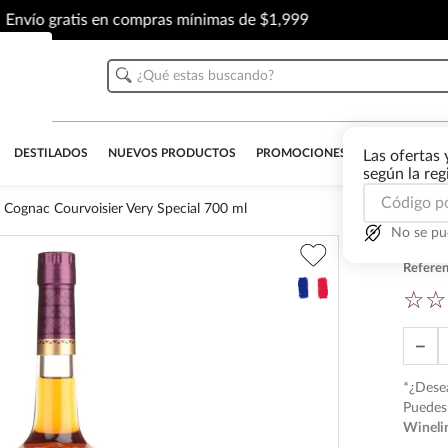
Envío gratis en compras mínimas de $1,999
¿Qué estas buscando?
DESTILADOS
NUEVOS PRODUCTOS
PROMOCIONES
OUTLET
AL
Las ofertas 
según la re
Cognac Courvoisier Very Special 700 ml
No se pu
Cogn
Referen
☆
☆
－
*¿Desea
Puedes 
Wineli