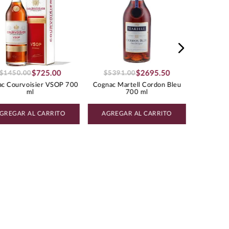
$
725
.
00
$
2695
.
50
$
1450
.
00
$
5391
.
00
c Courvoisier VSOP 700
Cognac Martell Cordon Bleu
ml
700 ml
GREGAR AL CARRITO
AGREGAR AL CARRITO
AGREG