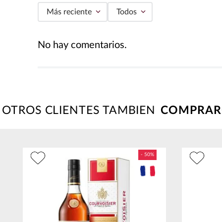
Más reciente
Todos
Agregar comentario
No hay comentarios.
Título
Califica el producto de 1 a 5 estrellas
★
★
★
★
★
OTROS CLIENTES TAMBIEN
Tu nombre
Dirección de email
Escribe un comentario