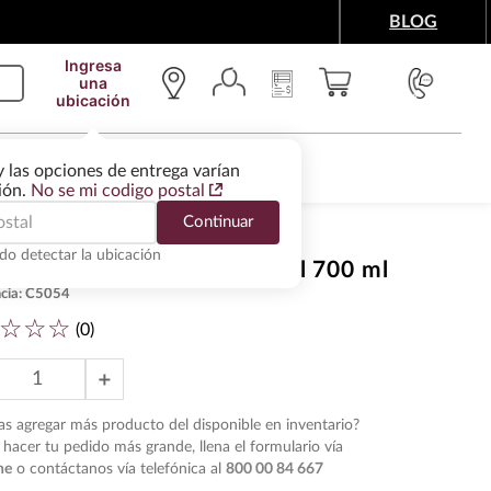
BLOG
Ingresa
una
ubicación
IMENTOS Y ACCESORIOS
WINE SERVICES
y las opciones de entrega varían
gión.
No se mi codigo postal
Continuar
do detectar la ubicación
ac Courvoisier Very Special 700 ml
cia
:
C5054
☆
☆
☆
(
0
)
＋
s agregar más producto del disponible en inventario?
hacer tu pedido más grande, llena el formulario vía
ne
o contáctanos vía telefónica al
800 00 84 667