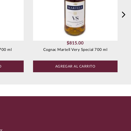
$
815
.
00
 700 ml
Cognac Martell Very Special 700 ml
O
AGREGAR AL CARRITO
er