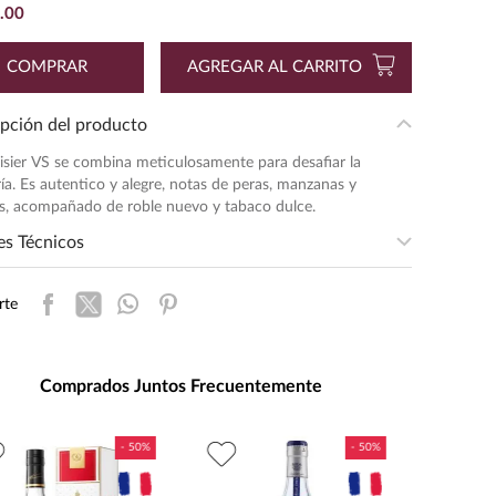
.
00
COMPRAR
AGREGAR AL CARRITO
pción del producto
sier VS se combina meticulosamente para desafiar la
ía. Es autentico y alegre, notas de peras, manzanas y
as, acompañado de roble nuevo y tabaco dulce.
es Técnicos
entación
:
700
rte
ad de Medida
:
MILILITRO
s de Alcohol
:
40.0%
daje
:
Ideal con chocolates suaves,
Comprados Juntos Frecuentemente
frutos secos, quesos
semicurados y postres de
vainilla.
:
0.7
Cognac Mar