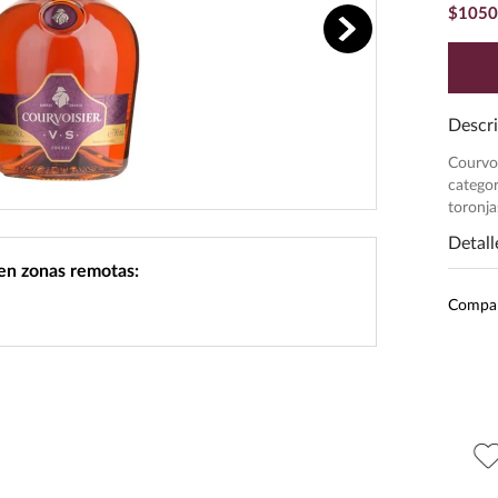
$
1050
Descri
Courvoi
categor
toronj
Detall
 en zonas remotas:
Pres
Compa
Unid
Grado
Mari
$
5710
.
00
$
6884
.
00
Peso
Cognac Hennessy XO 700 ml
Cognac Martell XO 700 ml