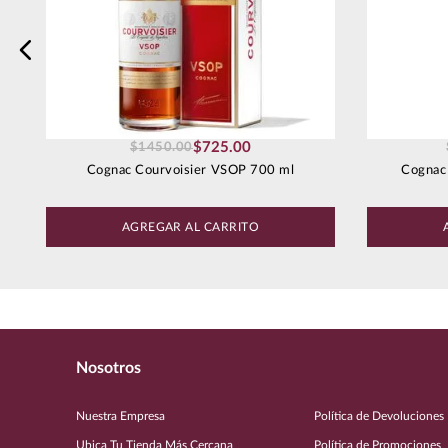
Enviar comentario
$
725
.
00
$
1450
.
00
Cognac Courvoisier VSOP 700 ml
Cognac
AGREGAR AL CARRITO
Nosotros
Nuestra Empresa
Política de Devoluciones
Ubica Tu Tienda Más Cercana
Política de Promociones