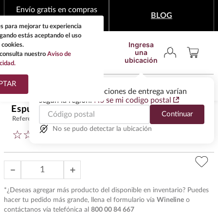
Envío gratis en compras
BLOG
mínimas de $1,999
s para mejorar tu experiencia
egando estás aceptando el uso
Ingresa
 cookies.
una
consulta nuestro
Aviso de
ubicación
cidad.
¿Qué estas buscando?
PTAR
Las ofertas y las opciones de entrega varían
según la región.
No se mi codigo postal
TÉRMINOS MÁS
Espumoso Cinzano Asti 750 ml
$
400
.
00
Continuar
BUSCADOS
Referencia
:
CH8209
1
.
tequila
No se pudo detectar la ubicación
☆
☆
☆
☆
☆
(
0
)
2
.
whisky
3
.
tequilas
－
＋
4
.
ron
*¿Deseas agregar más producto del disponible en inventario? Puedes
5
.
mezcal
hacer tu pedido más grande, llena el formulario vía
Wineline
o
contáctanos vía telefónica al
800 00 84 667
6
.
cerveza