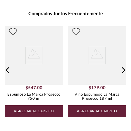
Presentación
:
750
Unidad de Medida
:
MILILITRO
Comprados Juntos Frecuentemente
Grados de Alcohol
:
7.5%
Best Value
:
Menos de $500.00
Peso
:
0.75
Uva
MOSCATO
$
547
.
00
$
179
.
00
Espumoso La Marca Prosecco
Vino Espumoso La Marca
750 ml
Prosecco 187 ml
AGREGAR AL CARRITO
AGREGAR AL CARRITO