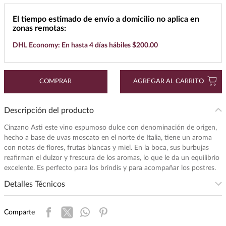
7
.
buchanans
El tiempo estimado de envío a domicilio no aplica en
zonas remotas:
8
.
don julio
DHL Economy: En hasta 4 días hábiles $200.00
9
.
maestro dobel
10
.
black label
COMPRAR
AGREGAR AL CARRITO
Descripción del producto
Cinzano Asti este vino espumoso dulce con denominación de origen,
hecho a base de uvas moscato en el norte de Italia, tiene un aroma
con notas de flores, frutas blancas y miel. En la boca, sus burbujas
reafirman el dulzor y frescura de los aromas, lo que le da un equilibrio
excelente. Es perfecto para los brindis y para acompañar los postres.
Detalles Técnicos
Subregion
:
ASTI
Comparte
Intensidad
:
LIGERA