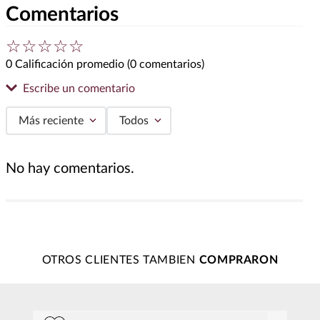
Comentarios
☆
☆
☆
☆
☆
0 Calificación promedio
(0 comentarios)
Escribe un comentario
Más reciente
Todos
Agregar comentario
No hay comentarios.
Título
Califica el producto de 1 a 5 estrellas
★
★
★
★
★
OTROS CLIENTES TAMBIEN
Tu nombre