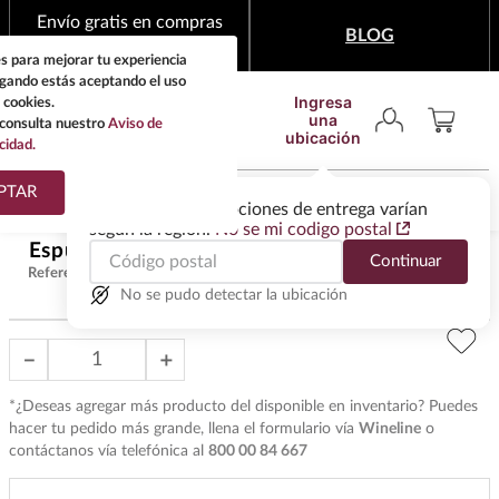
Envío gratis en compras
BLOG
mínimas de $1,999
s para mejorar tu experiencia
egando estás aceptando el uso
Ingresa
 cookies.
una
consulta nuestro
Aviso de
ubicación
cidad.
¿Qué estas buscando?
PTAR
Las ofertas y las opciones de entrega varían
según la región.
No se mi codigo postal
TÉRMINOS MÁS
Espumoso Cinzano Prosecco 750 ml
$
415
.
00
Continuar
BUSCADOS
Referencia
:
CH8210
1
.
tequila
No se pudo detectar la ubicación
2
.
whisky
－
＋
3
.
tequilas
*¿Deseas agregar más producto del disponible en inventario? Puedes
4
.
ron
hacer tu pedido más grande, llena el formulario vía
Wineline
o
5
.
mezcal
contáctanos vía telefónica al
800 00 84 667
6
.
don julio