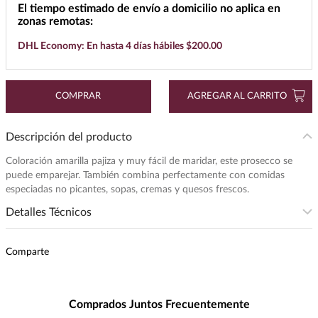
El tiempo estimado de envío a domicilio no aplica en
7
.
cerveza
zonas remotas:
8
.
buchanans
DHL Economy: En hasta 4 días hábiles $200.00
9
.
maestro dobel
10
.
black label
COMPRAR
AGREGAR AL CARRITO
Descripción del producto
Coloración amarilla pajiza y muy fácil de maridar, este prosecco se
puede emparejar. También combina perfectamente con comidas
especiadas no picantes, sopas, cremas y quesos frescos.
Detalles Técnicos
Subregion
:
VALDOBBIADENE
Comparte
Intensidad
:
LIGERA
Presentación
:
750
Unidad de Medida
:
MILILITRO
Comprados Juntos Frecuentemente
Grados de Alcohol
:
11.0%