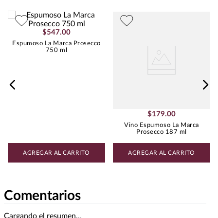
Best Value
:
Menos de $500.00
Peso
:
0.75
$
547
.
00
Uva
GLERA
Espumoso La Marca Prosecco
750 ml
$
179
.
00
Vino Espumoso La Marca
Prosecco 187 ml
AGREGAR AL CARRITO
AGREGAR AL CARRITO
Comentarios
Cargando el resumen…