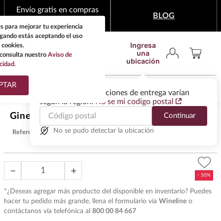
Envío gratis en compras
BLOG
mínimas de $1,999
s para mejorar tu experiencia
egando estás aceptando el uso
Ingresa
 cookies.
una
consulta nuestro
Aviso de
ubicación
cidad.
¿Qué estas buscando?
PTAR
Las ofertas y las opciones de entrega varían
según la región.
No se mi codigo postal
TÉRMINOS MÁS
$
294
.
50
Ginebra Bulldog 750 ml
Continuar
BUSCADOS
$
589
.
00
1
.
tequila
No se pudo detectar la ubicación
Referencia
:
G14081
2
.
whisky
3
.
tequilas
－
＋
4
.
ron
*¿Deseas agregar más producto del disponible en inventario? Puedes
5
.
mezcal
hacer tu pedido más grande, llena el formulario vía
Wineline
o
contáctanos vía telefónica al
800 00 84 667
6
.
cerveza