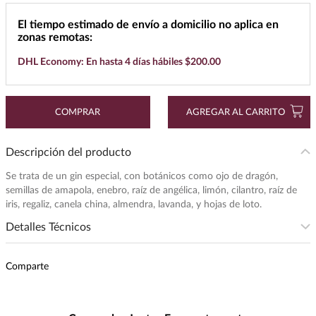
7
.
buchanans
El tiempo estimado de envío a domicilio no aplica en
zonas remotas:
8
.
maestro dobel
DHL Economy: En hasta 4 días hábiles $200.00
9
.
don julio
10
.
black label
COMPRAR
AGREGAR AL CARRITO
Descripción del producto
Se trata de un gin especial, con botánicos como ojo de dragón,
semillas de amapola, enebro, raíz de angélica, limón, cilantro, raíz de
iris, regaliz, canela china, almendra, lavanda, y hojas de loto.
Detalles Técnicos
Presentación
:
750
Comparte
Unidad de Medida
:
MILILITRO
Grados de Alcohol
:
40.0%
Maridaje
:
Ideal con hamburguesas