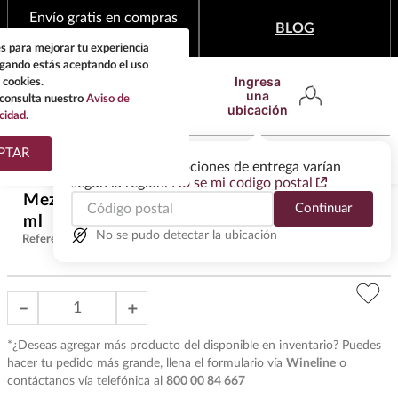
Envío gratis en compras
BLOG
mínimas de $1,999
s para mejorar tu experiencia
egando estás aceptando el uso
Ingresa
 cookies.
una
consulta nuestro
Aviso de
ubicación
cidad.
¿Qué estas buscando?
PTAR
Las ofertas y las opciones de entrega varían
según la región.
No se mi codigo postal
TÉRMINOS MÁS
Mezcal 400 Conejos Reposado 700
Continuar
BUSCADOS
$
690
.
00
ml
1
.
tequila
No se pudo detectar la ubicación
Referencia
:
T7514
2
.
whisky
3
.
tequilas
－
＋
4
.
ron
*¿Deseas agregar más producto del disponible en inventario? Puedes
5
.
mezcal
hacer tu pedido más grande, llena el formulario vía
Wineline
o
contáctanos vía telefónica al
800 00 84 667
6
.
cerveza