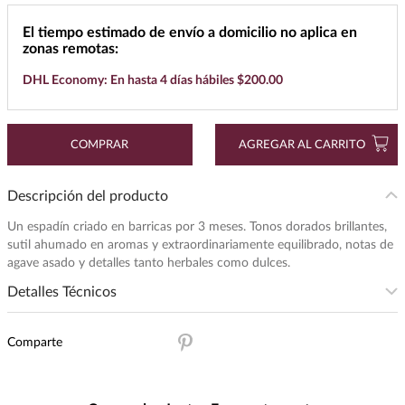
7
.
maestro dobel
El tiempo estimado de envío a domicilio no aplica en
zonas remotas:
8
.
buchanans
DHL Economy: En hasta 4 días hábiles $200.00
9
.
don julio
10
.
black label
COMPRAR
AGREGAR AL CARRITO
Descripción del producto
Un espadín criado en barricas por 3 meses. Tonos dorados brillantes,
sutil ahumado en aromas y extraordinariamente equilibrado, notas de
agave asado y detalles tanto herbales como dulces.
Detalles Técnicos
Presentación
:
700
Comparte
Unidad de Medida
:
MILILITRO
Grados de Alcohol
:
38.0%
Peso
:
0.75