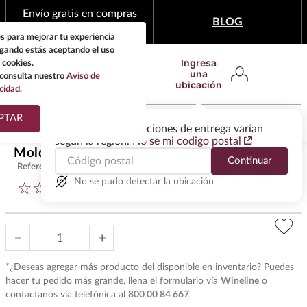
Envío gratis en compras
BLOG
mínimas de $1,999
s para mejorar tu experiencia
egando estás aceptando el uso
Ingresa
 cookies.
una
consulta nuestro
Aviso de
ubicación
cidad.
¿Qué estas buscando?
PTAR
Las ofertas y las opciones de entrega varían
según la región.
No se mi codigo postal
TÉRMINOS MÁS
Molde True para Esferas
$
300
.
00
Continuar
BUSCADOS
Referencia
:
AC50335
1
.
tequila
No se pudo detectar la ubicación
☆
☆
☆
☆
☆
(
0
)
2
.
whisky
3
.
tequilas
－
＋
4
.
ron
*¿Deseas agregar más producto del disponible en inventario? Puedes
5
.
mezcal
hacer tu pedido más grande, llena el formulario vía
Wineline
o
contáctanos vía telefónica al
800 00 84 667
6
.
cerveza