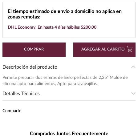
7
.
maestro dobel
El tiempo estimado de envío a domicilio no aplica en
zonas remotas:
8
.
buchanans
DHL Economy: En hasta 4 días hábiles $200.00
9
.
don julio
10
.
black label
COMPRAR
AGREGAR AL CARRITO
Descripción del producto
Permite preparar dos esferas de hielo perfectas de 2,25" Molde de
silicona apto para alimentos, Apto para lavavajillas.
Detalles Técnicos
Presentación
:
1
Comparte
Unidad de Medida
:
PIEZA
Peso
:
1.18
Comprados Juntos Frecuentemente