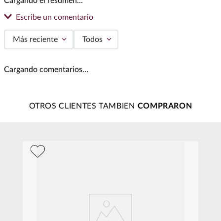
Cargando el resumen…
Escribe un comentario
Más reciente
Todos
Agregar comentario
Cargando comentarios…
Título
OTROS CLIENTES TAMBIEN
Califica el producto de 1 a 5 estrellas
★
★
★
★
★
Tu nombre
Dirección de email