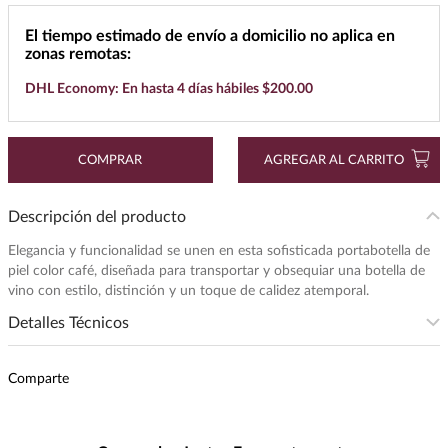
7
.
cerveza
El tiempo estimado de envío a domicilio no aplica en
zonas remotas:
8
.
buchanans
DHL Economy: En hasta 4 días hábiles $200.00
9
.
maestro dobel
10
.
black label
COMPRAR
AGREGAR AL CARRITO
Descripción del producto
Elegancia y funcionalidad se unen en esta sofisticada portabotella de
piel color café, diseñada para transportar y obsequiar una botella de
vino con estilo, distinción y un toque de calidez atemporal.
Detalles Técnicos
Presentación
:
1
Comparte
Unidad de Medida
:
PIEZA
Peso
:
1.18