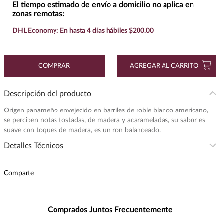
El tiempo estimado de envío a domicilio no aplica en
7
.
cerveza
zonas remotas:
DHL Economy: En hasta 4 días hábiles $200.00
8
.
buchanans
9
.
maestro dobel
10
.
black label
COMPRAR
AGREGAR AL CARRITO
Descripción del producto
Origen panameño envejecido en barriles de roble blanco americano,
se perciben notas tostadas, de madera y acarameladas, su sabor es
suave con toques de madera, es un ron balanceado.
Detalles Técnicos
Presentación
:
750
Comparte
Unidad de Medida
:
MILILITRO
Grados de Alcohol
:
37.5%
Maridaje
:
Excelente con carnes a la
Comprados Juntos Frecuentemente
parrilla, quesos semicurados y
chocolate con leche.