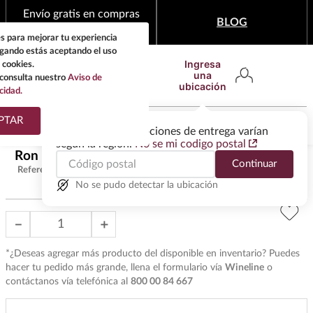
Envío gratis en compras
BLOG
mínimas de $1,999
s para mejorar tu experiencia
egando estás aceptando el uso
Ingresa
 cookies.
una
consulta nuestro
Aviso de
ubicación
cidad.
¿Qué estas buscando?
PTAR
Las ofertas y las opciones de entrega varían
según la región.
No se mi codigo postal
TÉRMINOS MÁS
Ron Abuelo 7 Años 750 ml
$
439
.
00
Continuar
BUSCADOS
Referencia
:
R24814
1
.
tequila
No se pudo detectar la ubicación
2
.
whisky
－
＋
3
.
tequilas
*¿Deseas agregar más producto del disponible en inventario? Puedes
4
.
ron
hacer tu pedido más grande, llena el formulario vía
Wineline
o
contáctanos vía telefónica al
800 00 84 667
5
.
mezcal
6
.
don julio