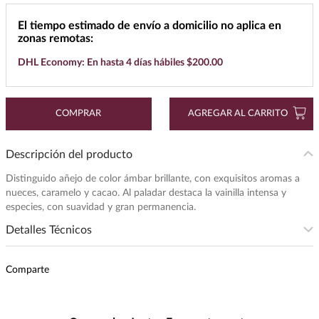
7
.
cerveza
El tiempo estimado de envío a domicilio no aplica en
zonas remotas:
8
.
maestro dobel
DHL Economy: En hasta 4 días hábiles $200.00
9
.
don julio
10
.
black label
COMPRAR
AGREGAR AL CARRITO
Descripción del producto
Distinguido añejo de color ámbar brillante, con exquisitos aromas a
nueces, caramelo y cacao. Al paladar destaca la vainilla intensa y
especies, con suavidad y gran permanencia.
Detalles Técnicos
Presentación
:
750
Comparte
Unidad de Medida
:
MILILITRO
Grados de Alcohol
:
40.0%
Peso
:
0.75