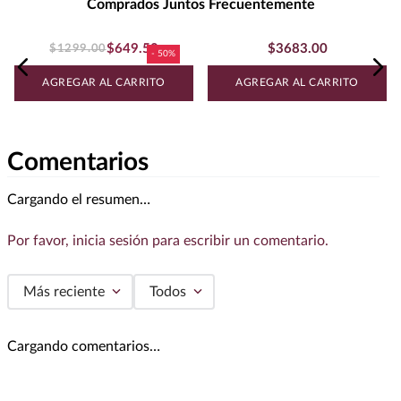
Comprados Juntos Frecuentemente
$
3683
.
00
Ron Zacapa Centenario X.O 750
$
649
.
50
$
1299
.
00
ml
Ron Bacardi 10 Años 750 ml
AGREGAR AL CARRITO
AGREGAR AL CARRITO
Comentarios