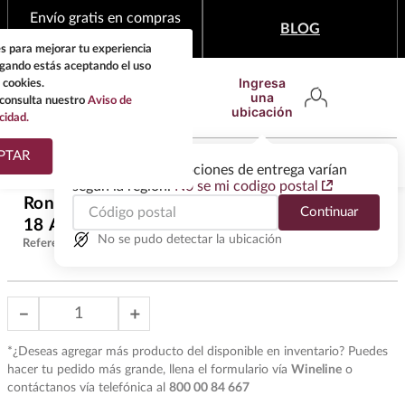
Envío gratis en compras
BLOG
mínimas de $1,999
s para mejorar tu experiencia
egando estás aceptando el uso
Ingresa
 cookies.
una
consulta nuestro
Aviso de
ubicación
cidad.
¿Qué estas buscando?
PTAR
Las ofertas y las opciones de entrega varían
según la región.
No se mi codigo postal
TÉRMINOS MÁS
Ron Flor De Cana Centenario Gold
Continuar
BUSCADOS
$
1020
.
00
18 Años 750 ml
1
.
tequila
No se pudo detectar la ubicación
Referencia
:
R24538
2
.
whisky
3
.
tequilas
－
＋
4
.
ron
*¿Deseas agregar más producto del disponible en inventario? Puedes
5
.
mezcal
hacer tu pedido más grande, llena el formulario vía
Wineline
o
contáctanos vía telefónica al
800 00 84 667
6
.
buchanans