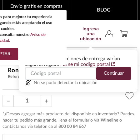
Envío gratis en compras
BLOG
mínimas de $1,999
s para mejorar tu experiencia
egando estás aceptando el uso
Ingresa
 cookies.
una
consulta nuestro
Aviso de
ubicación
cidad.
¿Qué estas buscando?
PTAR
Las ofertas y las opciones de entrega varían
según la región.
No se mi codigo postal
TÉRMINOS MÁS
Ron Flor De Caña Cristalino 750 ml
$
558
.
00
Continuar
BUSCADOS
Referencia
:
R24826
1
.
tequila
No se pudo detectar la ubicación
2
.
whisky
－
＋
3
.
tequilas
*¿Deseas agregar más producto del disponible en inventario? Puedes
4
.
ron
hacer tu pedido más grande, llena el formulario vía
Wineline
o
5
.
mezcal
contáctanos vía telefónica al
800 00 84 667
6
.
cerveza