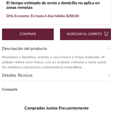
El tiempo estimado de envío a domicilio no aplica en
7
.
buchanans
zonas remotas:
8
.
don julio
DHL Economy: En hasta 4 días hábiles $200.00
9
.
maestro dobel
10
.
black label
COMPRAR
AGREGAR AL CARRITO
Descripción del producto
Novedoso y llamativo, aromas a coco fresco y frutas tropicales. Al
paladar reitera coco fresco, con un acabado cremoso y extra suave.
De mediana corpulencia y permanencia maravillosa.
Detalles Técnicos
Presentación
:
750
Comparte
Unidad de Medida
:
MILILITRO
Grados de Alcohol
:
40.0%
Maridaje
:
Perfecto con mariscos,
Comprados Juntos Frecuentemente
ceviches, sushi y botanas