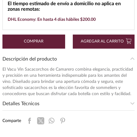
El tiempo estimado de envío a domicilio no aplica en
7
.
maestro dobel
zonas remotas:
8
.
buchanans
DHL Economy: En hasta 4 días hábiles $200.00
9
.
don julio
10
.
black label
COMPRAR
AGREGAR AL CARRITO
Descripción del producto
El Vacu Vin Sacacorchos de Camarero combina elegancia, practicidad
y precisión en una herramienta indispensable para los amantes del
vino. Diseñado para brindar una apertura cómoda y segura, este
sofisticado sacacorchos es la elección favorita de sommeliers y
conocedores que buscan disfrutar cada botella con estilo y facilidad.
Detalles Técnicos
Presentación
:
1
Comparte
Unidad de Medida
:
PIEZA
Peso
:
1.18