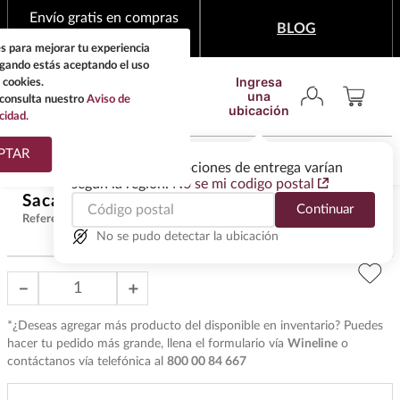
Envío gratis en compras
BLOG
mínimas de $1,999
s para mejorar tu experiencia
egando estás aceptando el uso
Ingresa
 cookies.
una
consulta nuestro
Aviso de
ubicación
cidad.
¿Qué estas buscando?
PTAR
Las ofertas y las opciones de entrega varían
según la región.
No se mi codigo postal
TÉRMINOS MÁS
Sacacorchos De Camarero Vacu Vin
$
329
.
00
Continuar
BUSCADOS
Referencia
:
AC4991
1
.
tequila
No se pudo detectar la ubicación
2
.
whisky
－
＋
3
.
tequilas
*¿Deseas agregar más producto del disponible en inventario? Puedes
4
.
ron
hacer tu pedido más grande, llena el formulario vía
Wineline
o
5
.
mezcal
contáctanos vía telefónica al
800 00 84 667
6
.
cerveza