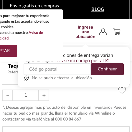
Envío gratis en compras
BLOG
mínimas de $1,999
s para mejorar tu experiencia
egando estás aceptando el uso
Ingresa
 cookies.
una
consulta nuestro
Aviso de
ubicación
cidad.
¿Qué estas buscando?
PTAR
Las ofertas y las opciones de entrega varían
según la región.
No se mi codigo postal
TÉRMINOS MÁS
Tequila Aficionado Reposado 750 ml
$
829
.
00
Continuar
BUSCADOS
Referencia
:
T7537
1
.
tequila
No se pudo detectar la ubicación
2
.
whisky
－
＋
3
.
tequilas
*¿Deseas agregar más producto del disponible en inventario? Puedes
4
.
ron
hacer tu pedido más grande, llena el formulario vía
Wineline
o
5
.
mezcal
contáctanos vía telefónica al
800 00 84 667
6
.
cerveza