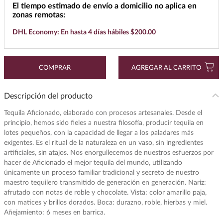
El tiempo estimado de envío a domicilio no aplica en
7
.
buchanans
zonas remotas:
8
.
maestro dobel
DHL Economy: En hasta 4 días hábiles $200.00
9
.
don julio
10
.
black label
COMPRAR
AGREGAR AL CARRITO
Descripción del producto
Tequila Aficionado, elaborado con procesos artesanales. Desde el
principio, hemos sido fieles a nuestra filosofía, producir tequila en
lotes pequeños, con la capacidad de llegar a los paladares más
exigentes. Es el ritual de la naturaleza en un vaso, sin ingredientes
artificiales, sin atajos. Nos enorgullecemos de nuestros esfuerzos por
hacer de Aficionado el mejor tequila del mundo, utilizando
únicamente un proceso familiar tradicional y secreto de nuestro
maestro tequilero transmitido de generación en generación. Nariz:
afrutado con notas de roble y chocolate. Vista: color amarillo paja,
con matices y brillos dorados. Boca: durazno, roble, hierbas y miel.
Añejamiento: 6 meses en barrica.