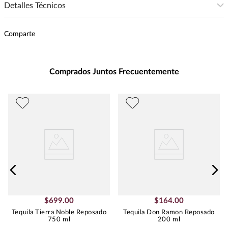
Detalles Técnicos
Presentación
:
750
Comparte
Unidad de Medida
:
MILILITRO
Grados de Alcohol
:
36.0%
Peso
:
1.18
Comprados Juntos Frecuentemente
$
699
.
00
$
164
.
00
Tequila Tierra Noble Reposado
Tequila Don Ramon Reposado
750 ml
200 ml